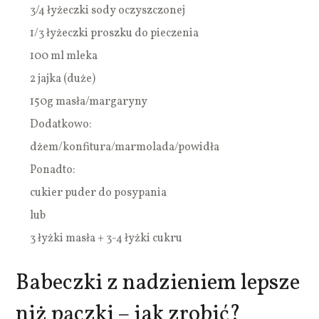
3/4 łyżeczki sody oczyszczonej
1/3 łyżeczki proszku do pieczenia
100 ml mleka
2 jajka (duże)
150g masła/margaryny
Dodatkowo:
dżem/konfitura/marmolada/powidła
Ponadto:
cukier puder do posypania
lub
3 łyżki masła + 3-4 łyżki cukru
Babeczki z nadzieniem lepsze
niż pączki – jak zrobić?