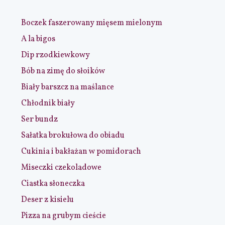
Boczek faszerowany mięsem mielonym
A la bigos
Dip rzodkiewkowy
Bób na zimę do słoików
Biały barszcz na maślance
Chłodnik biały
Ser bundz
Sałatka brokułowa do obiadu
Cukinia i bakłażan w pomidorach
Miseczki czekoladowe
Ciastka słoneczka
Deser z kisielu
Pizza na grubym cieście