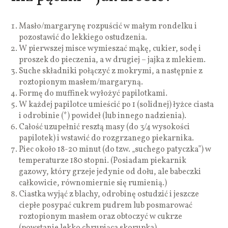
Masło/margarynę rozpuścić w małym rondelku i
pozostawić do lekkiego ostudzenia.
W pierwszej misce wymieszać mąkę, cukier, sodę i
proszek do pieczenia, a w drugiej – jajka z mlekiem.
Suche składniki połączyć z mokrymi, a następnie z
roztopionym masłem/margaryną.
Formę do muffinek wyłożyć papilotkami.
W każdej papilotce umieścić po 1 (solidnej) łyżce ciasta
i odrobinie (*) powideł (lub innego nadzienia).
Całość uzupełnić resztą masy (do 3/4 wysokości
papilotek) i wstawić do rozgrzanego piekarnika.
Piec około 18-20 minut (do tzw. „suchego patyczka”) w
temperaturze 180 stopni. (Posiadam piekarnik
gazowy, który grzeje jedynie od dołu, ale babeczki
całkowicie, równomiernie się rumienią.)
Ciastka wyjąć z blachy, odrobinę ostudzić i jeszcze
ciepłe posypać cukrem pudrem lub posmarować
roztopionym masłem oraz obtoczyć w cukrze
(powstanie lekko chrupiąca skorupka).