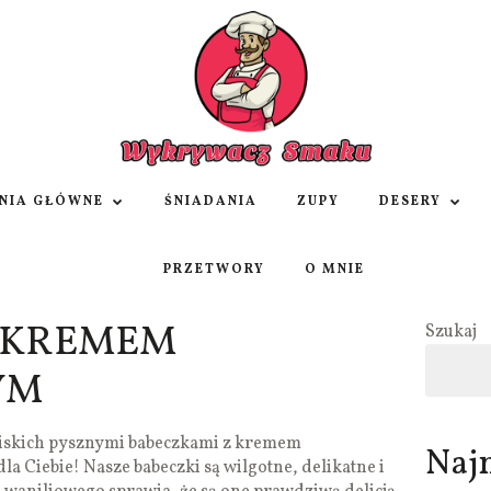
NIA GŁÓWNE
ŚNIADANIA
ZUPY
DESERY
PRZETWORY
O MNIE
Z KREMEM
Szukaj
YM
liskich pysznymi babeczkami z kremem
Naj
la Ciebie! Nasze babeczki są wilgotne, delikatne i