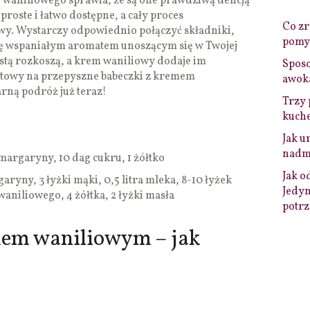
 waniliowego sprawia, że są one prawdziwą delicją
proste i łatwo dostępne, a cały proces
Co zro
atwy. Wystarczy odpowiednio połączyć składniki,
pomys
się wspaniałym aromatem unoszącym się w Twojej
stą rozkoszą, a krem waniliowy dodaje im
Sposo
towy na przepyszne babeczki z kremem
awok
ną podróż już teraz!
Trzy 
kuche
Jak u
nadmi
 margaryny, 10 dag cukru, 1 żółtko
Jak o
aryny, 3 łyżki mąki, 0,5 litra mleka, 8-10 łyżek
Jedyn
aniliowego, 4 żółtka, 2 łyżki masła
potrz
mem waniliowym – jak