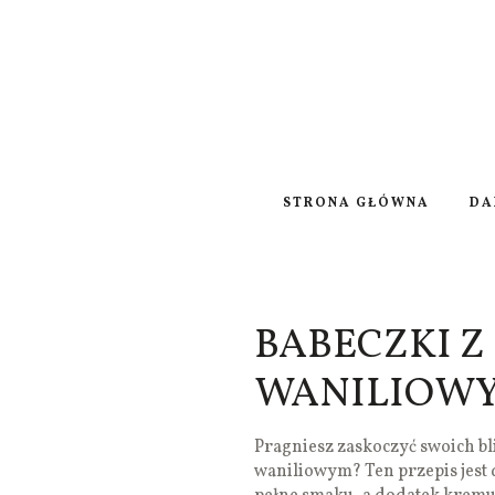
STRONA GŁÓWNA
DA
BABECZKI 
WANILIOW
Pragniesz zaskoczyć swoich b
waniliowym? Ten przepis jest d