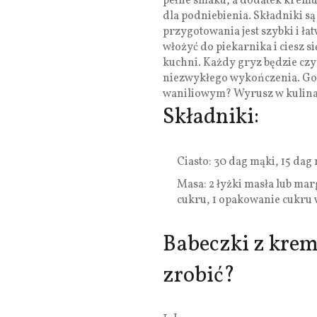
pełne smaku, a dodatek kremu
dla podniebienia. Składniki są 
przygotowania jest szybki i ł
włożyć do piekarnika i ciesz 
kuchni. Każdy gryz będzie czy
niezwykłego wykończenia. Go
waniliowym? Wyrusz w kulinar
Składniki:
Ciasto: 30 dag mąki, 15 dag
Masa: 2 łyżki masła lub marg
cukru, 1 opakowanie cukru w
Babeczki z kre
zrobić?