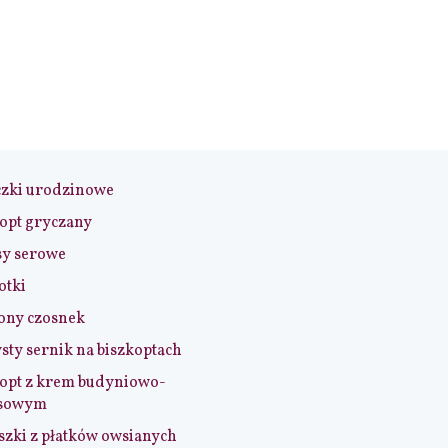
czki urodzinowe
opt gryczany
sy serowe
otki
ony czosnek
sty sernik na biszkoptach
opt z krem budyniowo-
sowym
szki z płatków owsianych