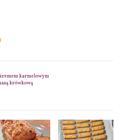
z kremem karmelowym
 masą krówkową