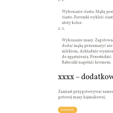
1.
Wykonanie ciasta: Mąkę posi
ciasto. Foremki wykleić cias
złoty kolor.
2.
Wykonanie masy: Zagotować 
dodać mąkę przesmażyć nie 
mlekiem, dokładnie wymiesz
do zgęstnienia. Przestudzić
Babeczki napełnić kremem.
xxxx – dodatko
Zamiast przygotowywać same
gotowej masy kajmakowej.
DESERY