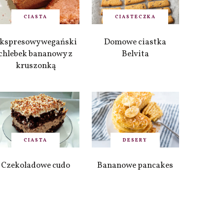
CIASTA
CIASTECZKA
kspresowy wegański
Domowe ciastka
chlebek bananowy z
Belvita
kruszonką
CIASTA
DESERY
Czekoladowe cudo
Bananowe pancakes