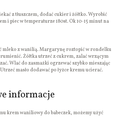
ekać z tłuszczem, dodać cukier i żółtko. Wyrobić
tem i piec w temperaturze 180st. Ok 10-15 minut na
mleko z wanilią. Margarynę roztopić w rondelku
rumienić. Żółtka utrzeć z cukrem, zalać wrzącym
ać. Wlać do zasmażki ogrzewać szybko mieszając
. Utrzeć masło dodawać po łyżce kremu ucierać.
we informacje
mu krem waniliowy do babeczek, możemy użyć