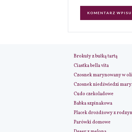
Brokuły z bułką tartą
Ciastka bella vita
Czosnek marynowany w ol
Czosnek niedźwiedzi mar
Cudo czekoladowe
Babka szpinakowa
Placek drożdżowy z rodzy
Parówki domowe
Deser z melona