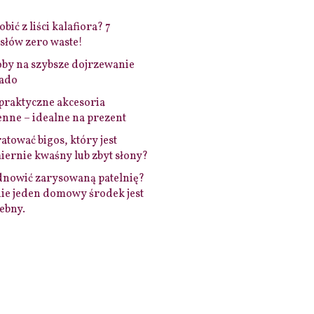
bić z liści kalafiora? 7
łów zero waste!
by na szybsze dojrzewanie
ado
praktyczne akcesoria
nne – idealne na prezent
ratować bigos, który jest
ernie kwaśny lub zbyt słony?
dnowić zarysowaną patelnię?
ie jeden domowy środek jest
ebny.