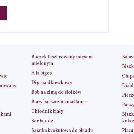
Boczek faszerowany mięsem
Babe
mielonym
Biszk
A la bigos
iwie
Chip
Dip rzodkiewkowy
ynowany
Diabl
Bób na zimę do słoików
Piecz
Biały barszcz na maślance
Puszy
Chłodnik biały
nkami
Biszk
Ser bundz
koko
Sałatka brokułowa do obiadu
Placu