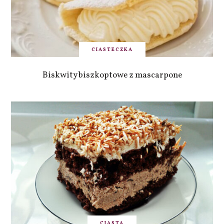
CIASTECZKA
Biskwity biszkoptowe z mascarpone
CIASTA