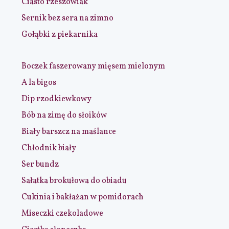
Ciasto rzeszowiak
Sernik bez sera na zimno
Gołąbki z piekarnika
Boczek faszerowany mięsem mielonym
A la bigos
Dip rzodkiewkowy
Bób na zimę do słoików
Biały barszcz na maślance
Chłodnik biały
Ser bundz
Sałatka brokułowa do obiadu
Cukinia i bakłażan w pomidorach
Miseczki czekoladowe