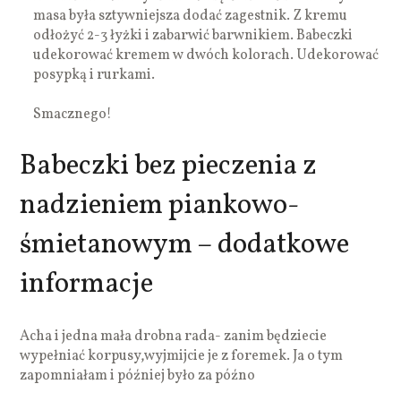
masa była sztywniejsza dodać zagestnik. Z kremu
odłożyć 2-3 łyżki i zabarwić barwnikiem. Babeczki
udekorować kremem w dwóch kolorach. Udekorować
posypką i rurkami.
Smacznego!
Babeczki bez pieczenia z
nadzieniem piankowo-
śmietanowym – dodatkowe
informacje
Acha i jedna mała drobna rada- zanim będziecie
wypełniać korpusy,wyjmijcie je z foremek. Ja o tym
zapomniałam i później było za późno