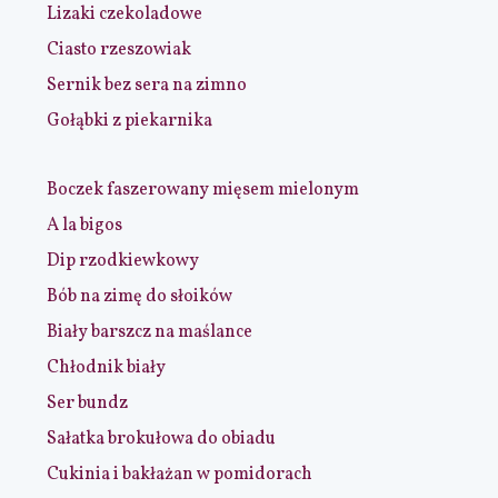
Lizaki czekoladowe
Ciasto rzeszowiak
Sernik bez sera na zimno
Gołąbki z piekarnika
Boczek faszerowany mięsem mielonym
A la bigos
Dip rzodkiewkowy
Bób na zimę do słoików
Biały barszcz na maślance
Chłodnik biały
Ser bundz
Sałatka brokułowa do obiadu
Cukinia i bakłażan w pomidorach