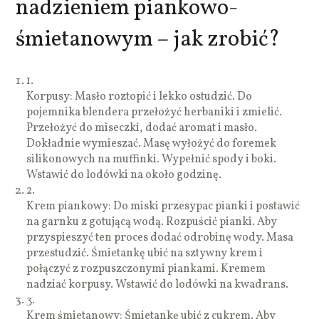
nadzieniem piankowo-
śmietanowym – jak zrobić?
1.
Korpusy: Masło roztopić i lekko ostudzić. Do
pojemnika blendera przełożyć herbaniki i zmielić.
Przełożyć do miseczki, dodać aromat i masło.
Dokładnie wymieszać. Masę wyłożyć do foremek
silikonowych na muffinki. Wypełnić spody i boki.
Wstawić do lodówki na około godzinę.
2.
Krem piankowy: Do miski przesypac pianki i postawić
na garnku z gotującą wodą. Rozpuścić pianki. Aby
przyspieszyć ten proces dodać odrobinę wody. Masa
przestudzić. Śmietankę ubić na sztywny krem i
połączyć z rozpuszczonymi piankami. Kremem
nadziać korpusy. Wstawić do lodówki na kwadrans.
3.
Krem śmietanowy: Śmietankę ubić z cukrem. Aby