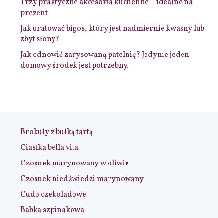
Trzy praktyczne akcesoria kuchenne – idealne na
prezent
Jak uratować bigos, który jest nadmiernie kwaśny lub
zbyt słony?
Jak odnowić zarysowaną patelnię? Jedynie jeden
domowy środek jest potrzebny.
Brokuły z bułką tartą
Ciastka bella vita
Czosnek marynowany w oliwie
Czosnek niedźwiedzi marynowany
Cudo czekoladowe
Babka szpinakowa