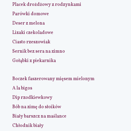
Placek drożdżowy z rodzynkami
Parówki domowe
Deser z melona
Lizaki czekoladowe
Ciasto rzeszowiak
Sernik bez sera na zimno
Gołąbki z piekarnika
Boczek faszerowany mięsem mielonym
A la bigos
Dip rzodkiewkowy
Bób na zimę do słoików
Biały barszcz na maślance
Chłodnik biały