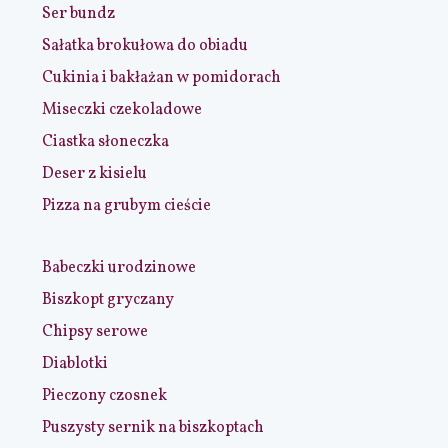
Ser bundz
Sałatka brokułowa do obiadu
Cukinia i bakłażan w pomidorach
Miseczki czekoladowe
Ciastka słoneczka
Deser z kisielu
Pizza na grubym cieście
Babeczki urodzinowe
Biszkopt gryczany
Chipsy serowe
Diablotki
Pieczony czosnek
Puszysty sernik na biszkoptach