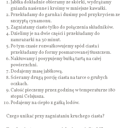
Jabłka dokładnie obieramy ze skórki, wydrążamy
gniazda nasienne i kroimy w mniejsze kawałki.
Przekładamy do garnka i dusimy pod przykryciem ze
szczyptą cynamonu.
Zagniatamy ciasto tylko do połączenia składników.
Dzielimy je na dwie części i przekładamy do
zamrażarki na 30 minut.
Po tym czasie rozwałkowujemy spód ciasta i
przekładamy do formy posmarowanej tłuszczem.
Nakłuwamy i posypujemy bułką tartą na całej
powierzchni.
Dodajemy masę jabłkową.
Ścieramy drugą porcję ciasta na tarce o grubych
oczkach.
Całość pieczemy przez godzinę w temperaturze 180
stopni Celsjusza.
Podajemy na ciepło z gałką lodów.
Czego unikać przy zagniataniu kruchego ciasta?