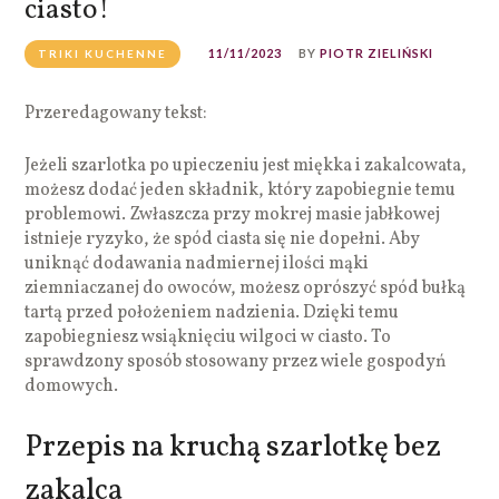
ciasto!
11/11/2023
BY
PIOTR ZIELIŃSKI
TRIKI KUCHENNE
Przeredagowany tekst:
Jeżeli szarlotka po upieczeniu jest miękka i zakalcowata,
możesz dodać jeden składnik, który zapobiegnie temu
problemowi. Zwłaszcza przy mokrej masie jabłkowej
istnieje ryzyko, że spód ciasta się nie dopełni. Aby
uniknąć dodawania nadmiernej ilości mąki
ziemniaczanej do owoców, możesz oprószyć spód bułką
tartą przed położeniem nadzienia. Dzięki temu
zapobiegniesz wsiąknięciu wilgoci w ciasto. To
sprawdzony sposób stosowany przez wiele gospodyń
domowych.
Przepis na kruchą szarlotkę bez
zakalca