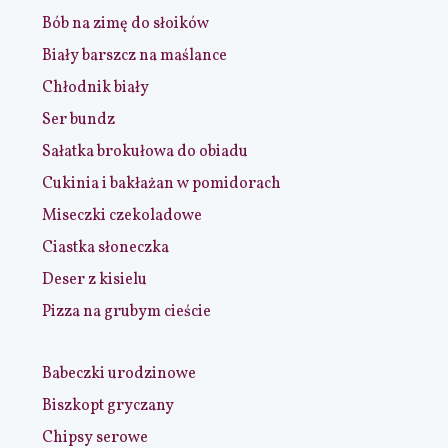
Bób na zimę do słoików
Biały barszcz na maślance
Chłodnik biały
Ser bundz
Sałatka brokułowa do obiadu
Cukinia i bakłażan w pomidorach
Miseczki czekoladowe
Ciastka słoneczka
Deser z kisielu
Pizza na grubym cieście
Babeczki urodzinowe
Biszkopt gryczany
Chipsy serowe