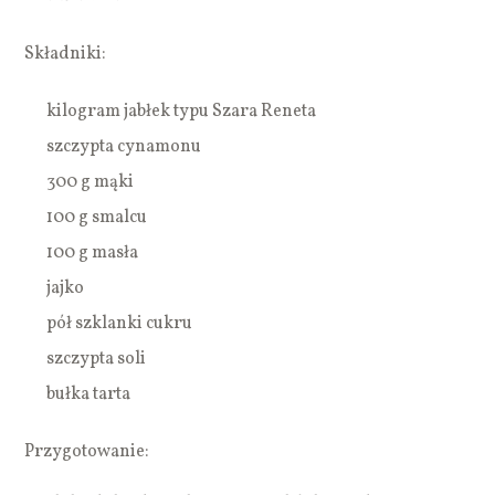
Składniki:
kilogram jabłek typu Szara Reneta
szczypta cynamonu
300 g mąki
100 g smalcu
100 g masła
jajko
pół szklanki cukru
szczypta soli
bułka tarta
Przygotowanie: