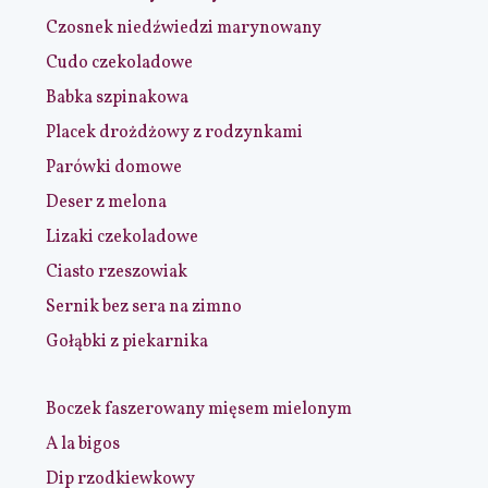
Czosnek niedźwiedzi marynowany
Cudo czekoladowe
Babka szpinakowa
Placek drożdżowy z rodzynkami
Parówki domowe
Deser z melona
Lizaki czekoladowe
Ciasto rzeszowiak
Sernik bez sera na zimno
Gołąbki z piekarnika
Boczek faszerowany mięsem mielonym
A la bigos
Dip rzodkiewkowy