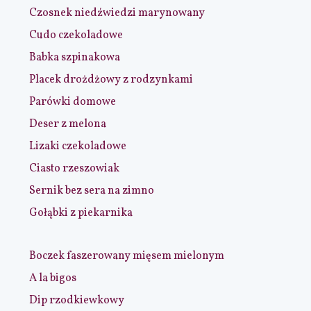
Czosnek niedźwiedzi marynowany
Cudo czekoladowe
Babka szpinakowa
Placek drożdżowy z rodzynkami
Parówki domowe
Deser z melona
Lizaki czekoladowe
Ciasto rzeszowiak
Sernik bez sera na zimno
Gołąbki z piekarnika
Boczek faszerowany mięsem mielonym
A la bigos
Dip rzodkiewkowy