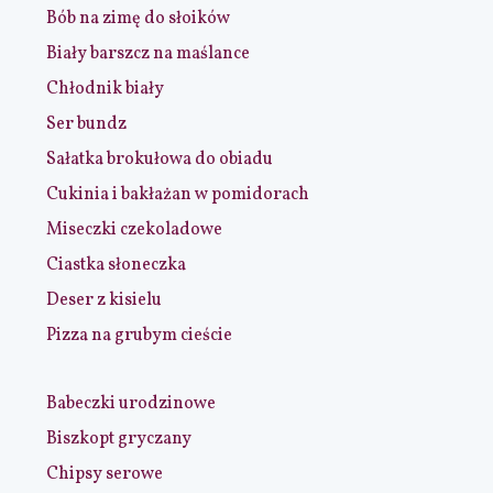
Bób na zimę do słoików
Biały barszcz na maślance
Chłodnik biały
Ser bundz
Sałatka brokułowa do obiadu
Cukinia i bakłażan w pomidorach
Miseczki czekoladowe
Ciastka słoneczka
Deser z kisielu
Pizza na grubym cieście
Babeczki urodzinowe
Biszkopt gryczany
Chipsy serowe