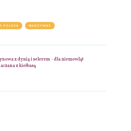
A POLSKA
WARZYWNE
ynowa z dynią i selerem - dla niemowląt
aczana z kiełbasą