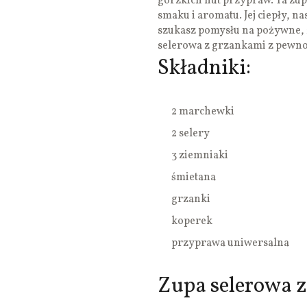
gorzkich nut przypraw. Ta zup
smaku i aromatu. Jej ciepły, na
szukasz pomysłu na pożywne, 
selerowa z grzankami z pewnoś
Składniki:
2 marchewki
2 selery
3 ziemniaki
śmietana
grzanki
koperek
przyprawa uniwersalna
Zupa selerowa z