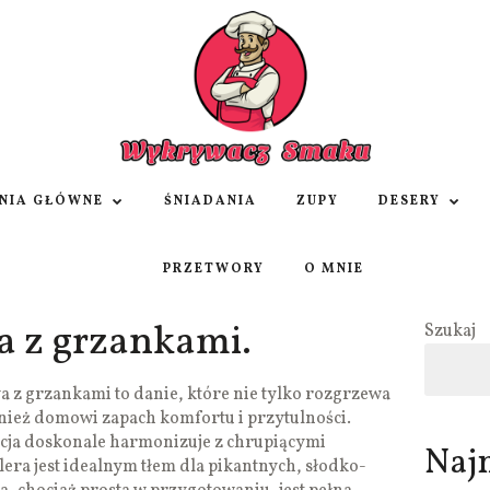
NIA GŁÓWNE
ŚNIADANIA
ZUPY
DESERY
PRZETWORY
O MNIE
a z grzankami.
Szukaj
 z grzankami to danie, które nie tylko rozgrzewa
nież domowi zapach komfortu i przytulności.
cja doskonale harmonizuje z chrupiącymi
Naj
lera jest idealnym tłem dla pikantnych, słodko-