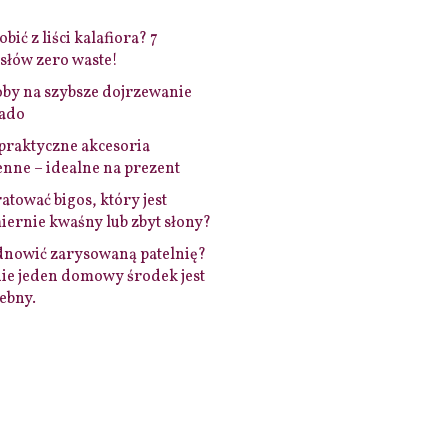
bić z liści kalafiora? 7
łów zero waste!
by na szybsze dojrzewanie
ado
praktyczne akcesoria
nne – idealne na prezent
ratować bigos, który jest
ernie kwaśny lub zbyt słony?
dnowić zarysowaną patelnię?
ie jeden domowy środek jest
ebny.