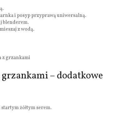
ą.
arnka i posyp przyprawą uniwersalną.
j blenderem.
mieszaj z wodą.
a z grzankami
z grzankami – dodatkowe
 startym żółtym serem.