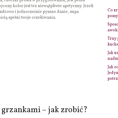
a, chociaż prosta w przygotowaniu, jest pełna
sycony kolor jest też niewątpliwie apetyczny. Jeżeli
Co zro
zdrowe i jednocześnie pyszne danie, zupa
pomys
cią spełni twoje oczekiwania.
Sposo
awok
Trzy 
kuche
Jak u
nadmi
Jak o
Jedyn
potrz
 grzankami – jak zrobić?