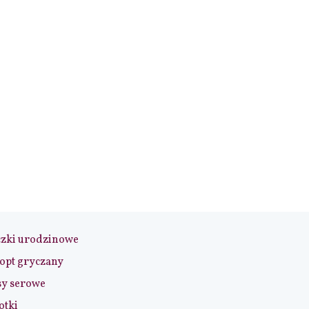
czki urodzinowe
opt gryczany
sy serowe
otki