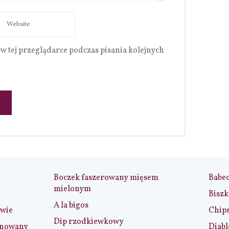
w tej przeglądarce podczas pisania kolejnych
Boczek faszerowany mięsem
Babe
mielonym
Biszk
A la bigos
iwie
Chip
Dip rzodkiewkowy
ynowany
Diabl