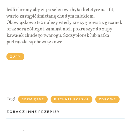
Jeśli chcemy aby zupa selerowa była dietetyczna i fit,
warto zastąpić śmietanę chudym mlekiem.
Obowiązkowo też należy wtedy zrezygnować z grzanek
oraz sera żółtego i zamiast nich pokruszyć do zupy
kawałek chudego twarogu. Szczypiorek lub natka
pietruszki są obowiązkowe.
ZUPY
Tagi
BEZMIĘSNE
KUCHNIA POLSKA
ZDROWE
ZOBACZ INNE PRZEPISY