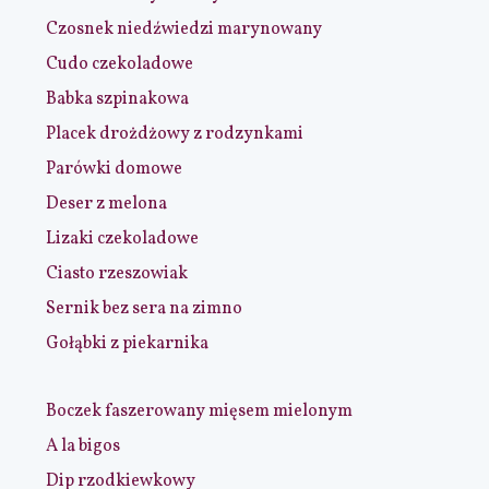
Czosnek niedźwiedzi marynowany
Cudo czekoladowe
Babka szpinakowa
Placek drożdżowy z rodzynkami
Parówki domowe
Deser z melona
Lizaki czekoladowe
Ciasto rzeszowiak
Sernik bez sera na zimno
Gołąbki z piekarnika
Boczek faszerowany mięsem mielonym
A la bigos
Dip rzodkiewkowy