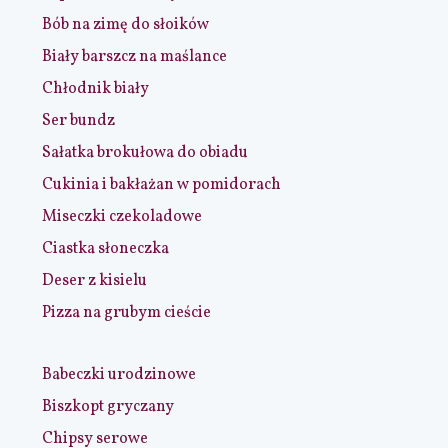
Bób na zimę do słoików
Biały barszcz na maślance
Chłodnik biały
Ser bundz
Sałatka brokułowa do obiadu
Cukinia i bakłażan w pomidorach
Miseczki czekoladowe
Ciastka słoneczka
Deser z kisielu
Pizza na grubym cieście
Babeczki urodzinowe
Biszkopt gryczany
Chipsy serowe