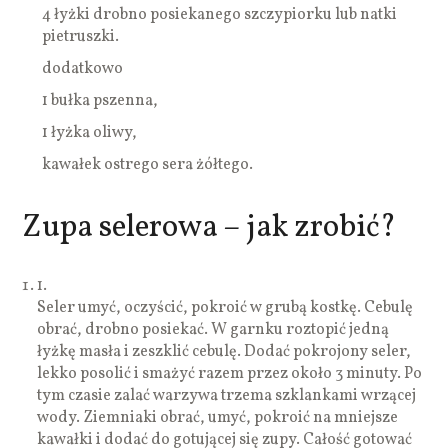
4 łyżki drobno posiekanego szczypiorku lub natki
pietruszki.
dodatkowo
1 bułka pszenna,
1 łyżka oliwy,
kawałek ostrego sera żółtego.
Zupa selerowa – jak zrobić?
1.
Seler umyć, oczyścić, pokroić w grubą kostkę. Cebulę
obrać, drobno posiekać. W garnku roztopić jedną
łyżkę masła i zeszklić cebulę. Dodać pokrojony seler,
lekko posolić i smażyć razem przez około 3 minuty. Po
tym czasie zalać warzywa trzema szklankami wrzącej
wody. Ziemniaki obrać, umyć, pokroić na mniejsze
kawałki i dodać do gotującej się zupy. Całość gotować