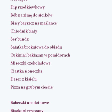
Dip rzodkiewkowy
Bób na zimę do słoików
Biały barszcz na maślance
Chłodnik biały
Ser bundz
Sałatka brokułowa do obiadu
Cukinia i bakłażan w pomidorach
Miseczki czekoladowe
Ciastka słoneczka
Deser z kisielu
Pizza na grubym cieście
Babeczki urodzinowe
Biszkopt gryczany