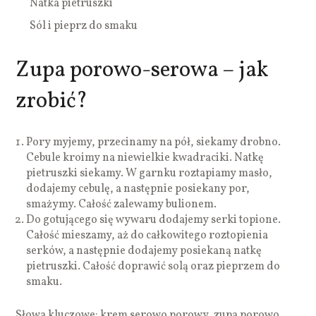
Natka pietruszki
Sól i pieprz do smaku
Zupa porowo-serowa – jak
zrobić?
Pory myjemy, przecinamy na pół, siekamy drobno.
Cebule kroimy na niewielkie kwadraciki. Natkę
pietruszki siekamy. W garnku roztapiamy masło,
dodajemy cebulę, a następnie posiekany por,
smażymy. Całość zalewamy bulionem.
Do gotującego się wywaru dodajemy serki topione.
Całość mieszamy, aż do całkowitego roztopienia
serków, a następnie dodajemy posiekaną natkę
pietruszki. Całość doprawić solą oraz pieprzem do
smaku.
Słowa kluczowe: krem serowo porowy, zupa porowo