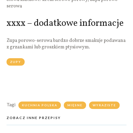
serowa
xxxx – dodatkowe informacje
Zupa porowo-serowa bardzo dobrze smakuje podawana
z grzankami lub groszkiem ptysiowym.
ZUPY
Tagi
KUCHNIA POLSKA
MIĘSNE
WYRAZISTE
ZOBACZ INNE PRZEPISY