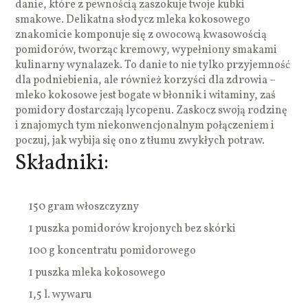
danie, które z pewnością zaszokuje twoje kubki
smakowe. Delikatna słodycz mleka kokosowego
znakomicie komponuje się z owocową kwasowością
pomidorów, tworząc kremowy, wypełniony smakami
kulinarny wynalazek. To danie to nie tylko przyjemność
dla podniebienia, ale również korzyści dla zdrowia –
mleko kokosowe jest bogate w błonnik i witaminy, zaś
pomidory dostarczają lycopenu. Zaskocz swoją rodzinę
i znajomych tym niekonwencjonalnym połączeniem i
poczuj, jak wybija się ono z tłumu zwykłych potraw.
Składniki:
150 gram włoszczyzny
1 puszka pomidorów krojonych bez skórki
100 g koncentratu pomidorowego
1 puszka mleka kokosowego
1,5 l. wywaru