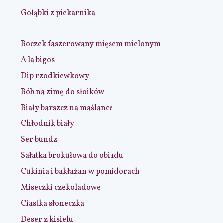
Gołąbki z piekarnika
Boczek faszerowany mięsem mielonym
A la bigos
Dip rzodkiewkowy
Bób na zimę do słoików
Biały barszcz na maślance
Chłodnik biały
Ser bundz
Sałatka brokułowa do obiadu
Cukinia i bakłażan w pomidorach
Miseczki czekoladowe
Ciastka słoneczka
Deser z kisielu