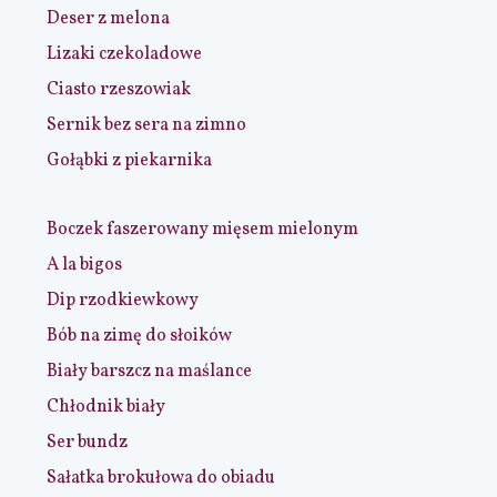
Deser z melona
Lizaki czekoladowe
Ciasto rzeszowiak
Sernik bez sera na zimno
Gołąbki z piekarnika
Boczek faszerowany mięsem mielonym
A la bigos
Dip rzodkiewkowy
Bób na zimę do słoików
Biały barszcz na maślance
Chłodnik biały
Ser bundz
Sałatka brokułowa do obiadu