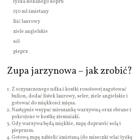
łyżka siekanego kopru
150 ml śmietany
liść laurowy
ziele angielskie
sól
pieprz
Zupa jarzynowa – jak zrobić?
Z oczyszczonego udka i kostki rosołowej zagotować
bulion, dodać listek laurowy, seler, ziele angielskie i
gotować do miękkości mięsa.
Następnie wsypać mieszankę warzywną oraz obrane i
pokrojone w kostkę ziemniaki.
Gdy warzywa będą miękkie, zupę doprawić solą i
pieprzem.
Gotową zupę zabielić śmietaną (do miseczki wlać łyżkę