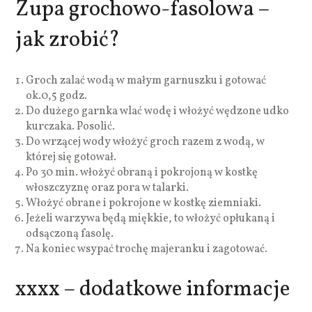
Zupa grochowo-fasolowa –
jak zrobić?
Groch zalać wodą w małym garnuszku i gotować
ok.0,5 godz.
Do dużego garnka wlać wodę i włożyć wędzone udko
kurczaka. Posolić.
Do wrzącej wody włożyć groch razem z wodą, w
której się gotował.
Po 30 min. włożyć obraną i pokrojoną w kostkę
włoszczyznę oraz pora w talarki.
Włożyć obrane i pokrojone w kostkę ziemniaki.
Jeżeli warzywa będą miękkie, to włożyć opłukaną i
odsączoną fasolę.
Na koniec wsypać trochę majeranku i zagotować.
xxxx – dodatkowe informacje