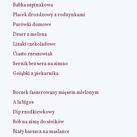
Babka szpinakowa
Placek drożdżowy z rodzynkami
Parówki domowe
Deser z melona
Lizaki czekoladowe
Ciasto rzeszowiak
Sernik bez sera na zimno
Gołąbki z piekarnika
Boczek faszerowany mięsem mielonym
A la bigos
Dip rzodkiewkowy
Bób na zimę do słoików
Biały barszcz na maślance