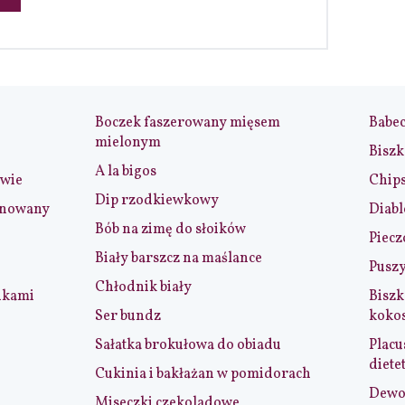
Boczek faszerowany mięsem
Babe
mielonym
Biszk
A la bigos
iwie
Chip
Dip rzodkiewkowy
ynowany
Diabl
Bób na zimę do słoików
Piecz
Biały barszcz na maślance
Puszy
Chłodnik biały
nkami
Biszk
Ser bundz
koko
Sałatka brokułowa do obiadu
Placu
diete
Cukinia i bakłażan w pomidorach
Dewol
Miseczki czekoladowe