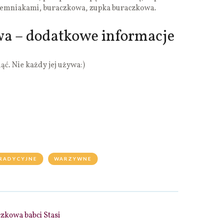
iemniakami, buraczkowa, zupka buraczkowa.
a – dodatkowe informacje
ć. Nie każdy jej używa:)
RADYCYJNE
WARZYWNE
zkowa babci Stasi