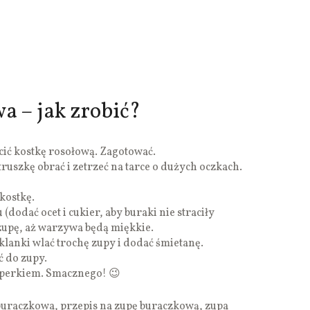
 – jak zrobić?
ić kostkę rosołową. Zagotować.
truszkę obrać i zetrzeć na tarce o dużych oczkach.
kostkę.
dodać ocet i cukier, aby buraki nie straciły
zupę, aż warzywa będą miękkie.
lanki wlać trochę zupy i dodać śmietanę.
 do zupy.
perkiem. Smacznego! 😉
buraczkowa, przepis na zupę buraczkową, zupa