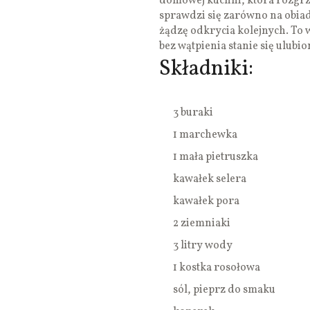
domowej kuchni, która rozgrze
sprawdzi się zarówno na obiad,
żądzę odkrycia kolejnych. To w
bez wątpienia stanie się ulub
Składniki:
3 buraki
1 marchewka
1 mała pietruszka
kawałek selera
kawałek pora
2 ziemniaki
3 litry wody
1 kostka rosołowa
sól, pieprz do smaku