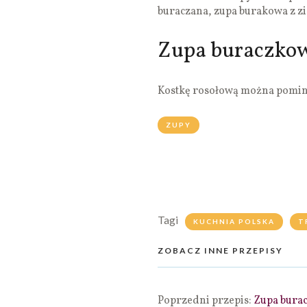
buraczana, zupa burakowa z z
Zupa buraczkow
Kostkę rosołową można pominą
ZUPY
Tagi
KUCHNIA POLSKA
T
ZOBACZ INNE PRZEPISY
Poprzedni przepis:
Zupa burac