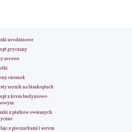
czki urodzinowe
opt gryczany
sy serowe
otki
ony czosnek
sty sernik na biszkoptach
opt z krem budyniowo-
sowym
szki z płatków owsianych
tyczne
aje z pieczarkami i serem