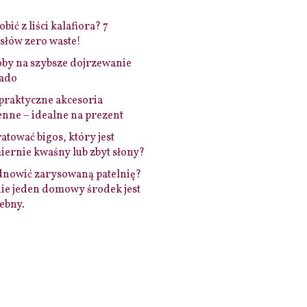
bić z liści kalafiora? 7
łów zero waste!
by na szybsze dojrzewanie
ado
praktyczne akcesoria
nne – idealne na prezent
ratować bigos, który jest
ernie kwaśny lub zbyt słony?
dnowić zarysowaną patelnię?
ie jeden domowy środek jest
ebny.