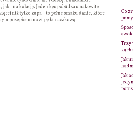
wa nie tylko ciało, ale i duszę. Znakomicie
 jak i na kolację. Jeden kęs pobudza smakowite
Co zro
ięcej niż tylko zupa – to pełne smaku danie, które
pomys
ionym przepisem na zupę buraczkową.
Sposo
awok
Trzy 
kuche
Jak u
nadmi
Jak o
Jedyn
potrz