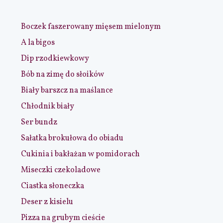
Boczek faszerowany mięsem mielonym
A la bigos
Dip rzodkiewkowy
Bób na zimę do słoików
Biały barszcz na maślance
Chłodnik biały
Ser bundz
Sałatka brokułowa do obiadu
Cukinia i bakłażan w pomidorach
Miseczki czekoladowe
Ciastka słoneczka
Deser z kisielu
Pizza na grubym cieście