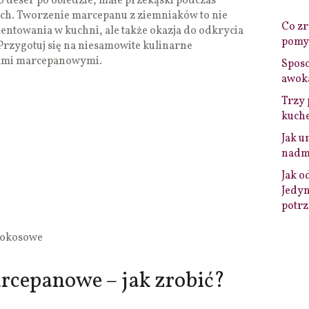
 deser po obiedzie, małe przekąski podczas
kich. Tworzenie marcepanu z ziemniaków to nie
Co zro
ntowania w kuchni, ale także okazja do odkrycia
pomys
rzygotuj się na niesamowite kulinarne
kami marcepanowymi.
Sposo
awok
Trzy 
kuche
Jak u
nadmi
Jak o
Jedyn
potrz
kokosowe
rcepanowe – jak zrobić?