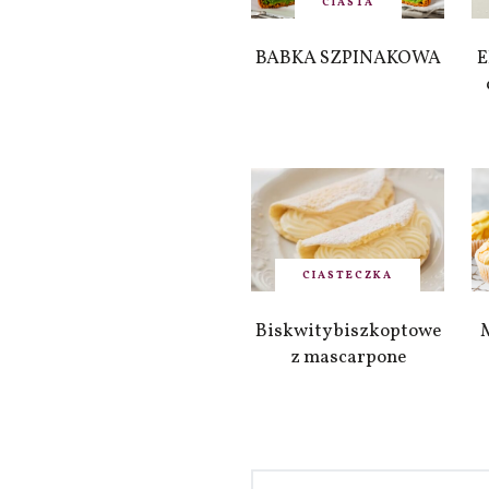
CIASTA
BABKA SZPINAKOWA
E
CIASTECZKA
Biskwity biszkoptowe
z mascarpone