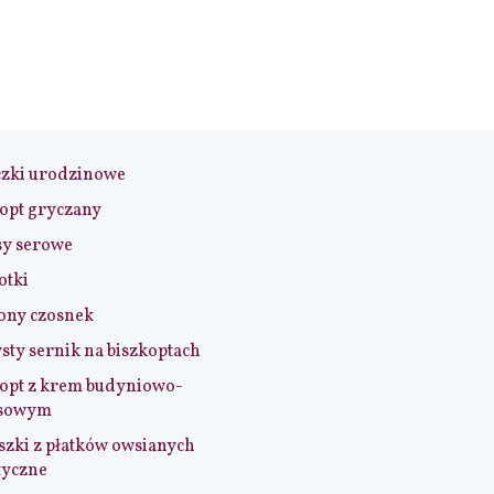
czki urodzinowe
opt gryczany
sy serowe
otki
ony czosnek
sty sernik na biszkoptach
opt z krem budyniowo-
sowym
szki z płatków owsianych
tyczne