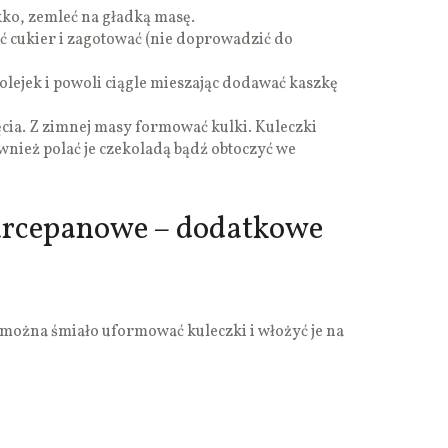
ko, zemleć na gładką masę.
 cukier i zagotować (nie doprowadzić do
olejek i powoli ciągle mieszając dodawać kaszkę
ęcia. Z zimnej masy formować kulki. Kuleczki
nież polać je czekoladą bądź obtoczyć we
rcepanowe – dodatkowe
, można śmiało uformować kuleczki i włożyć je na