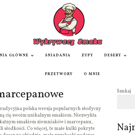
NIA GŁÓWNE
ŚNIADANIA
ZUPY
DESERY
PRZETWORY
O MNIE
 marcepanowe
Szukaj
radycyjna polska wersja popularnych słodyczy
zą cię swoim unikalnym smakiem. Niezwykła
likatnym smakiem ziemniaków i marcepanu,
Naj
i słodkości. Co więcej, te małe kulki pokryte