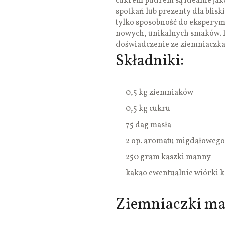
cukrem pudrem są idealne jako
spotkań lub prezenty dla blis
tylko sposobność do eksperyme
nowych, unikalnych smaków. P
doświadczenie ze ziemniacz
Składniki:
0,5 kg ziemniaków
0,5 kg cukru
75 dag masła
2 op. aromatu migdałowego
250 gram kaszki manny
kakao ewentualnie wiórki 
Ziemniaczki ma