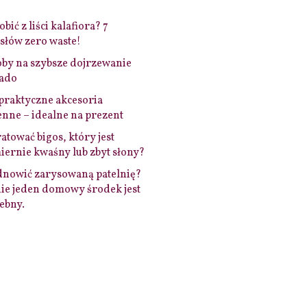
bić z liści kalafiora? 7
łów zero waste!
by na szybsze dojrzewanie
ado
praktyczne akcesoria
nne – idealne na prezent
ratować bigos, który jest
ernie kwaśny lub zbyt słony?
dnowić zarysowaną patelnię?
ie jeden domowy środek jest
ebny.