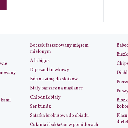
Boczek faszerowany mięsem
Babe
mielonym
Biszk
A la bigos
iwie
Chip
Dip rzodkiewkowy
ynowany
Diabl
Bób na zimę do słoików
Piecz
Biały barszcz na maślance
Puszy
Chłodnik biały
nkami
Biszk
Ser bundz
koko
Sałatka brokułowa do obiadu
Placu
diete
Cukinia i bakłażan w pomidorach