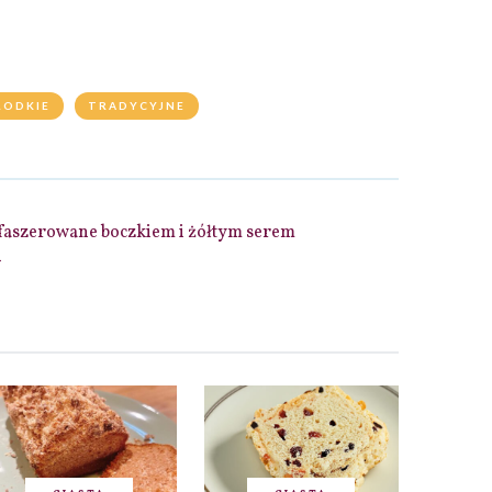
ŁODKIE
TRADYCYJNE
faszerowane boczkiem i żółtym serem
i