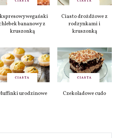
CIASTA
CIASTA
kspresowy wegański
Ciasto drożdżowe z
chlebek bananowy z
rodzynkami i
kruszonką
kruszonką
CIASTA
CIASTA
Muffinki urodzinowe
Czekoladowe cudo