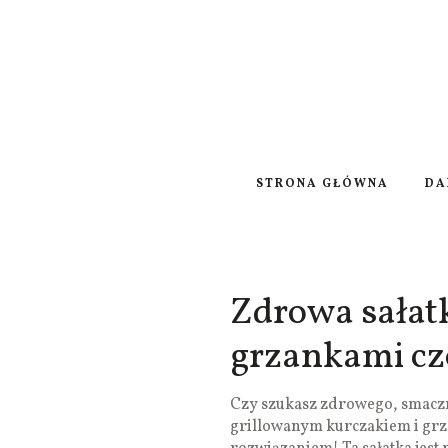
STRONA GŁÓWNA
DA
Zdrowa sałatk
grzankami c
Czy szukasz zdrowego, smaczne
grillowanym kurczakiem i gr