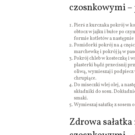
czosnkowymi – 
Pierś z kurczaka pokrój w 
obtocz w jajku i bułce po c
formie kotletów a następnie
Pomidorki pokrój na 4 części
marchewkę i pokrój ją w pas
Pokrój chleb w kosteczkę i w
plasterki bądź przecisnij pr
oliwą, wymieszaj i podpiecz 
chrupiące.
Do miseczki wlej olej, a nas
składniki do sosu. Dokładnie
smaki.
Wymieszaj sałatkę z sosem 
Zdrowa sałatka