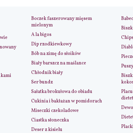
Boczek faszerowany mięsem
Babe
mielonym
Biszk
A la bigos
iwie
Chip
Dip rzodkiewkowy
ynowany
Diabl
Bób na zimę do słoików
Piecz
Biały barszcz na maślance
Puszy
Chłodnik biały
nkami
Biszk
Ser bundz
koko
Sałatka brokułowa do obiadu
Placu
diete
Cukinia i bakłażan w pomidorach
Dewol
Miseczki czekoladowe
Diete
Ciastka słoneczka
Plack
Deser z kisielu