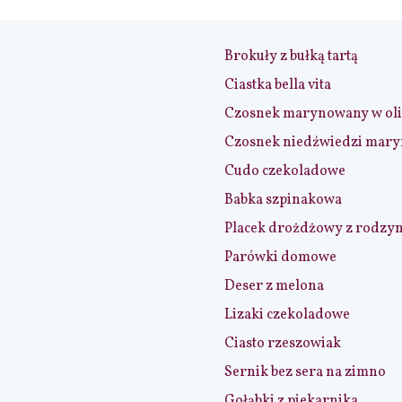
Brokuły z bułką tartą
Ciastka bella vita
Czosnek marynowany w ol
Czosnek niedźwiedzi mar
Cudo czekoladowe
Babka szpinakowa
Placek drożdżowy z rodzy
Parówki domowe
Deser z melona
Lizaki czekoladowe
Ciasto rzeszowiak
Sernik bez sera na zimno
Gołąbki z piekarnika