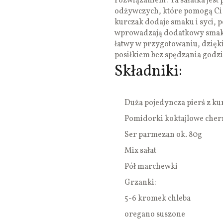
rozwiązaniem! Ta sałatka jest 
odżywczych, które pomogą Ci c
kurczak dodaje smaku i syci,
wprowadzają dodatkowy smak or
łatwy w przygotowaniu, dzięk
posiłkiem bez spędzania godzi
Składniki:
Duża pojedyncza pierś z ku
Pomidorki koktajlowe cher
Ser parmezan ok. 80g
Mix sałat
Pół marchewki
Grzanki:
5-6 kromek chleba
oregano suszone