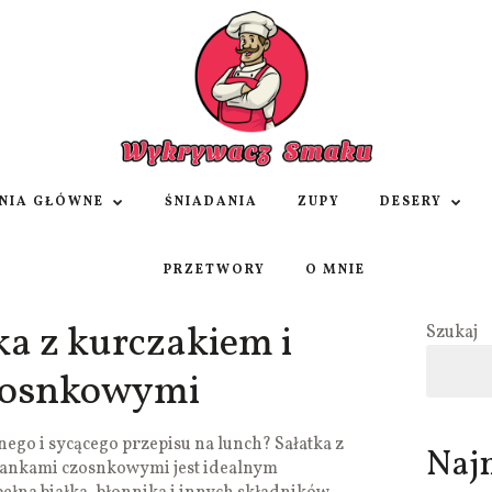
NIA GŁÓWNE
ŚNIADANIA
ZUPY
DESERY
PRZETWORY
O MNIE
a z kurczakiem i
Szukaj
zosnkowymi
go i sycącego przepisu na lunch? Sałatka z
Naj
zankami czosnkowymi jest idealnym