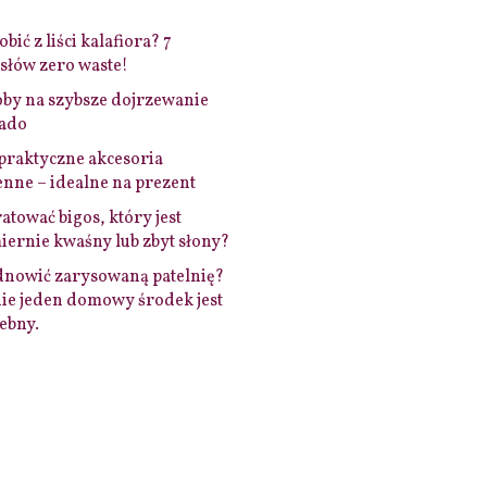
bić z liści kalafiora? 7
łów zero waste!
by na szybsze dojrzewanie
ado
praktyczne akcesoria
nne – idealne na prezent
ratować bigos, który jest
ernie kwaśny lub zbyt słony?
dnowić zarysowaną patelnię?
ie jeden domowy środek jest
ebny.