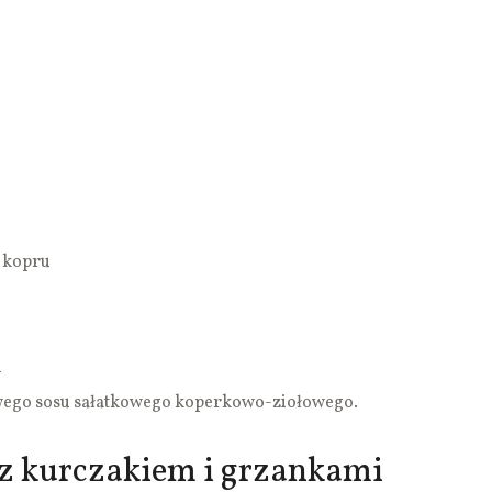
o kopru
u
wego sosu sałatkowego koperkowo-ziołowego.
 z kurczakiem i grzankami