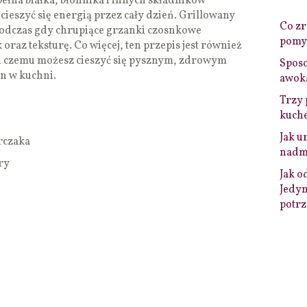
pełna białka, błonnika i innych składników
ieszyć się energią przez cały dzień. Grillowany
Co zro
 podczas gdy chrupiące grzanki czosnkowe
pomys
az teksturę. Co więcej, ten przepis jest również
i czemu możesz cieszyć się pysznym, zdrowym
Sposo
n w kuchni.
awok
Trzy 
kuche
Jak u
rczaka
nadmi
ry
Jak o
Jedyn
potrz