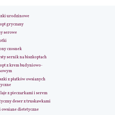
czki urodzinowe
opt gryczany
sy serowe
otki
ony czosnek
sty sernik na biszkoptach
opt z krem budyniowo-
sowym
szki z płatków owsianych
tyczne
aje z pieczarkami i serem
tyczny deser z truskawkami
i owsiane dietetyczne