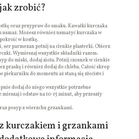
jak zrobić?
kostkę oraz przypraw do smaku. Kawałki kurczaka
zym usmaż. Możesz również usmażyć kurczaka w
 pokroić w kostkę.
, ser parmezan potnij na cienkie plasterki. Obierz
eczki. Wymieszaj wszystkie składniki razem.
syp do miski, dodaj zioła. Potnij czosnek w cienkie
zez praskę i również dodaj do chleba. Całość skrop
w piekarniku do momentu aż staną się złociste i
tępnie dodaj do niego wszystkie potrzebne
 mieszaj i odstaw na 10-15 minut, aby przeszły
oraz posyp z wierzchu grzankami.
 z kurczakiem i grzankami