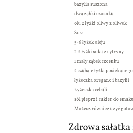
bazylia suszona
dwa ząbki czosnku
ok. 2 łyżki oliwy z oliwek
Sos:
5-6 łyżek oleju
1-2 łyżki soku z cytryny
1 mały ząbek czosnku
2 czubate łyżki posiekaneg
łyżeczka oregano i bazylii
Łyżeczka cebuli
sól pieprz i cukier do smak
Możesz również użyć goto
Zdrowa sałatka