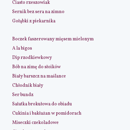
Ciasto rzeszowiak
Sernik bez sera na zimno
Gołąbki z piekarnika
Boczek faszerowany mięsem mielonym
A la bigos
Dip rzodkiewkowy
Bób na zimę do słoików
Biały barszcz na maślance
Chłodnik biały
Ser bundz
Sałatka brokułowa do obiadu
Cukinia i bakłażan w pomidorach
Miseczki czekoladowe