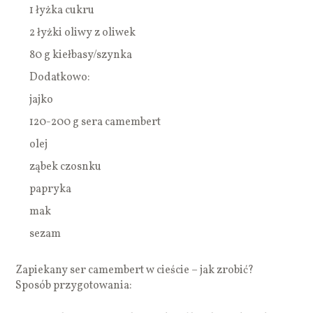
1 łyżka cukru
2 łyżki oliwy z oliwek
80 g kiełbasy/szynka
Dodatkowo:
jajko
120-200 g sera camembert
olej
ząbek czosnku
papryka
mak
sezam
Zapiekany ser camembert w cieście – jak zrobić?
Sposób przygotowania: