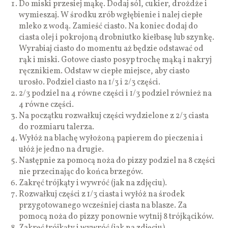
Do miski przesiej mąkę. Dodaj sól, cukier, drożdże i
wymieszaj. W środku zrób wgłębienie i nalej ciepłe
mleko z wodą. Zamieść ciasto. Na koniec dodaj do
ciasta olej i pokrojoną drobniutko kiełbasę lub szynkę.
Wyrabiaj ciasto do momentu aż będzie odstawać od
rąk i miski. Gotowe ciasto posyp trochę mąką i nakryj
ręcznikiem. Odstaw w ciepłe miejsce, aby ciasto
urosło. Podziel ciasto na 1/3 i 2/3 części.
2/3 podziel na 4 równe części i 1/3 podziel również na
4 równe części.
Na początku rozwałkuj części wydzielone z 2/3 ciasta
do rozmiaru talerza.
Wyłóż na blachę wyłożoną papierem do pieczenia i
ułóż je jedno na drugie.
Następnie za pomocą noża do pizzy podziel na 8 części
nie przecinając do końca brzegów.
Zakręć trójkąty i wywróć (jak na zdjęciu).
Rozwałkuj części z 1/3 ciasta i wyłóż na środek
przygotowanego wcześniej ciasta na blasze. Za
pomocą noża do pizzy ponownie wytnij 8 trójkącików.
Zakręć trójkąty i wywróć (jak na zdjęciu).