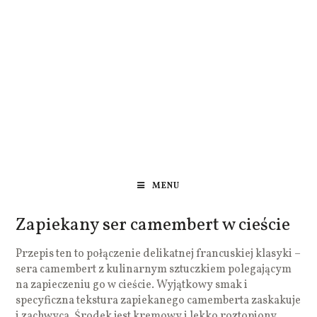
MENU
Zapiekany ser camembert w cieście
Przepis ten to połączenie delikatnej francuskiej klasyki –
sera camembert z kulinarnym sztuczkiem polegającym
na zapieczeniu go w cieście. Wyjątkowy smak i
specyficzna tekstura zapiekanego camemberta zaskakuje
i zachwyca. Środek jest kremowy i lekko roztopiony,