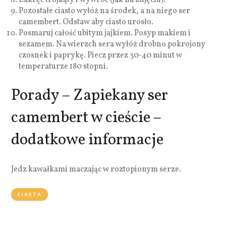
Pozostałe ciasto wyłóż na środek, a na niego ser
camembert. Odstaw aby ciasto urosło.
Posmaruj całość ubitym jajkiem. Posyp makiem i
sezamem. Na wierzch sera wyłóż drobno pokrojony
czosnek i paprykę. Piecz przez 30-40 minut w
temperaturze 180 stopni.
Porady – Zapiekany ser
camembert w cieście –
dodatkowe informacje
Jedz kawałkami maczając w roztopionym serze.
CIASTA