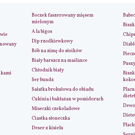
Boczek faszerowany mięsem
Babe
mielonym
Biszk
A la bigos
iwie
Chip
Dip rzodkiewkowy
ynowany
Diabl
Bób na zimę do słoików
Piecz
Biały barszcz na maślance
Puszy
Chłodnik biały
nkami
Biszk
Ser bundz
koko
Sałatka brokułowa do obiadu
Placu
diete
Cukinia i bakłażan w pomidorach
Dewol
Miseczki czekoladowe
Diete
Ciastka słoneczka
Plack
Deser z kisielu
Serni