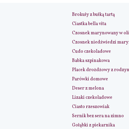
Brokuły z bułką tartą
Ciastka bella vita
Czosnek marynowany w ol
Czosnek niedźwiedzi mar
Cudo czekoladowe
Babka szpinakowa
Placek drożdżowy z rodzy
Parówki domowe
Deser z melona
Lizaki czekoladowe
Ciasto rzeszowiak
Sernik bez sera na zimno
Gołąbki z piekarnika