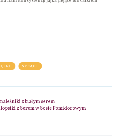
 nam konsystencji jajka (lejące lub całkiem
IĘSNE
SYCĄCE
naleśniki z białym serem
Klopsiki z Serem w Sosie Pomidorowym