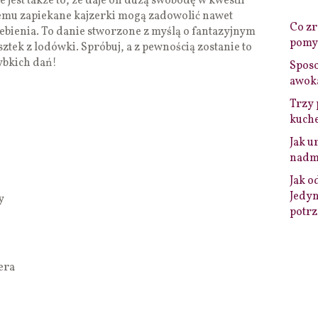
 jest także to, że daje on dużą swobodę w kwestii
emu zapiekane kajzerki mogą zadowolić nawet
Co zro
bienia. To danie stworzone z myślą o fantazyjnym
pomys
tek z lodówki. Spróbuj, a z pewnością zostanie to
ybkich dań!
Sposo
awok
Trzy 
kuche
Jak u
nadmi
Jak o
Jedyn
y
potrz
era