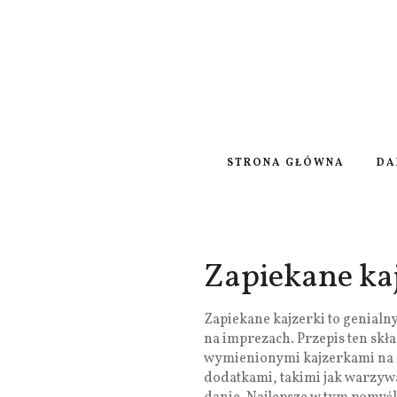
STRONA GŁÓWNA
DA
Zapiekane ka
Zapiekane kajzerki to genialn
na imprezach. Przepis ten skła
wymienionymi kajzerkami na c
dodatkami, takimi jak warzywa,