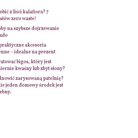
bić z liści kalafiora? 7
łów zero waste!
by na szybsze dojrzewanie
ado
praktyczne akcesoria
nne – idealne na prezent
ratować bigos, który jest
ernie kwaśny lub zbyt słony?
dnowić zarysowaną patelnię?
ie jeden domowy środek jest
ebny.