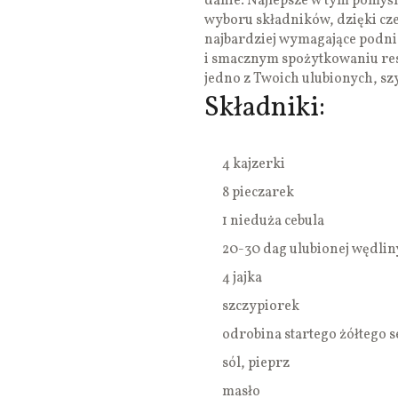
danie. Najlepsze w tym pomyśle
wyboru składników, dzięki cz
najbardziej wymagające podnie
i smacznym spożytkowaniu resz
jedno z Twoich ulubionych, sz
Składniki:
4 kajzerki
8 pieczarek
1 nieduża cebula
20-30 dag ulubionej wędlin
4 jajka
szczypiorek
odrobina startego żółtego s
sól, pieprz
masło