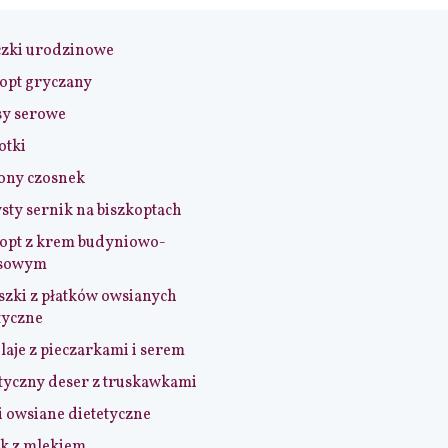
czki urodzinowe
opt gryczany
sy serowe
otki
ony czosnek
sty sernik na biszkoptach
opt z krem budyniowo-
sowym
szki z płatków owsianych
tyczne
aje z pieczarkami i serem
tyczny deser z truskawkami
i owsiane dietetyczne
k z mlekiem