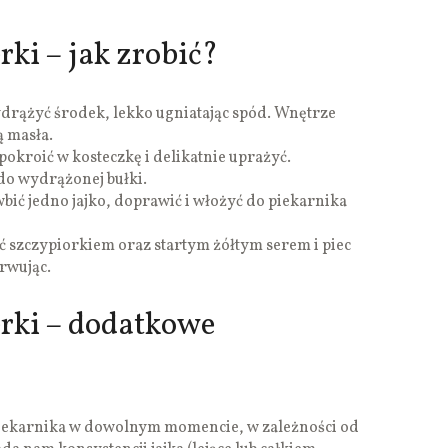
ki – jak zrobić?
ydrążyć środek, lekko ugniatając spód. Wnętrze
 masła.
 pokroić w kosteczkę i delikatnie uprażyć.
do wydrążonej bułki.
bić jedno jajko, doprawić i włożyć do piekarnika
ać szczypiorkiem oraz startym żółtym serem i piec
erwując.
rki – dodatkowe
piekarnika w dowolnym momencie, w zależności od