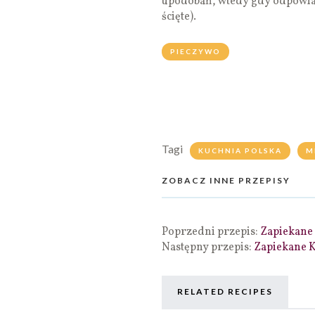
upodobań, wtedy gdy odpowiada
ścięte).
PIECZYWO
Tagi
KUCHNIA POLSKA
M
ZOBACZ INNE PRZEPISY
Poprzedni przepis:
Zapiekane 
Następny przepis:
Zapiekane 
RELATED RECIPES