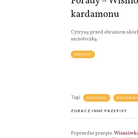
Porady – Wiśnió
kardamonu
Cytrynę przed obraniem skór
szczoteczką.
NAPOJE
Tagi
ALKOHOL
KUCHNIA 
ZOBACZ INNE PRZEPISY
Poprzedni przepis:
Wiśniówka 