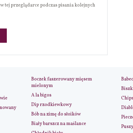
w tej przeglądarce podczas pisania kolejnych
Boczek faszerowany mięsem
Babe
mielonym
Biszk
A la bigos
iwie
Chip
Dip rzodkiewkowy
ynowany
Diabl
Bób na zimę do słoików
Piecz
Biały barszcz na maślance
Puszy