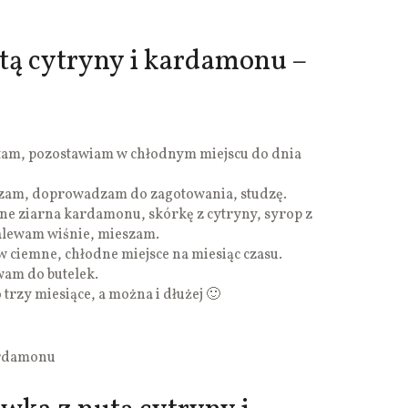
tą cytryny i kardamonu –
atam, pozostawiam w chłodnym miejscu do dnia
zam, doprowadzam do zagotowania, studzę.
ne ziarna kardamonu, skórkę z cytryny, syrop z
zalewam wiśnie, mieszam.
 ciemne, chłodne miejsce na miesiąc czasu.
am do butelek.
trzy miesiące, a można i dłużej 🙂
ardamonu