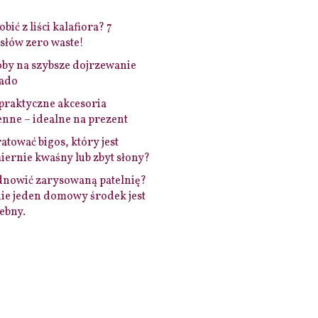
bić z liści kalafiora? 7
łów zero waste!
by na szybsze dojrzewanie
ado
praktyczne akcesoria
nne – idealne na prezent
ratować bigos, który jest
ernie kwaśny lub zbyt słony?
dnowić zarysowaną patelnię?
ie jeden domowy środek jest
ebny.