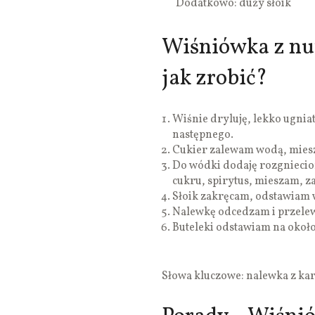
Dodatkowo: duży słoik
Wiśniówka z nu
jak zrobić?
Wiśnie dryluję, lekko ugni
następnego.
Cukier zalewam wodą, mies
Do wódki dodaję rozgniecio
cukru, spirytus, mieszam, 
Słoik zakręcam, odstawiam w
Nalewkę odcedzam i przelew
Buteleki odstawiam na około 
Słowa kluczowe: nalewka z k