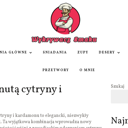
NIA GŁÓWNE
ŚNIADANIA
ZUPY
DESERY
PRZETWORY
O MNIE
utą cytryny i
Szukaj
ytryny i kardamonu to elegancki, niezwykły
Naj
k. Ta wyjątkowa kombinacja wprowadza nowy