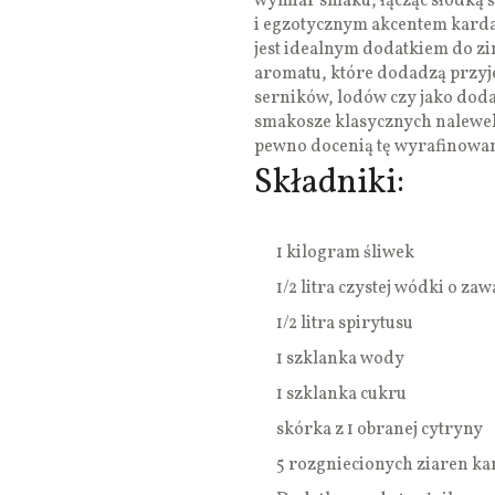
wymiar smaku, łącząc słodką 
i egzotycznym akcentem kard
jest idealnym dodatkiem do z
aromatu, które dodadzą przyje
serników, lodów czy jako doda
smakosze klasycznych nalewek,
pewno docenią tę wyrafinowa
Składniki:
1 kilogram śliwek
1/2 litra czystej wódki o za
1/2 litra spirytusu
1 szklanka wody
1 szklanka cukru
skórka z 1 obranej cytryny
5 rozgniecionych ziaren 