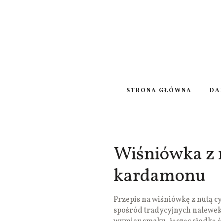
STRONA GŁÓWNA
DA
Wiśniówka z n
kardamonu
Przepis na wiśniówkę z nutą c
spośród tradycyjnych nalewe