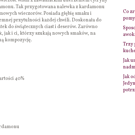
świeżość wiśni z zawadiackim uderzeniem cytryny
amonu. Tak przygotowana nalewka z kardamonu
Co zro
imowych wieczorów. Posiada głębię smaku i
pomys
mnej przytulności każdej chwili. Doskonała do
tek do świątecznych ciast i deserów. Zarówno
Sposo
 jak i ci, którzy szukają nowych smaków, na
awok
ną kompozycję.
Trzy 
kuche
Jak u
nadmi
Jak o
wartości 40%
Jedyn
potrz
kardamonu