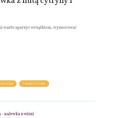
wka z nutą cytryny i
ki warto sparzyć wrzątkiem, wyszorować
POLSKA
TRADYCYJNE
- nalewka z wiśni