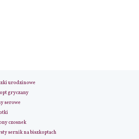
czki urodzinowe
opt gryczany
sy serowe
otki
ony czosnek
sty sernik na biszkoptach