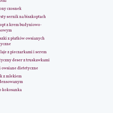
otki
ony czosnek
sty sernik na biszkoptach
opt z krem budyniowo-
sowym
szki z płatków owsianych
tyczne
aje z pieczarkami i serem
tyczny deser z truskawkami
i owsiane dietetyczne
k z mlekiem
densowanym
o kokosanka