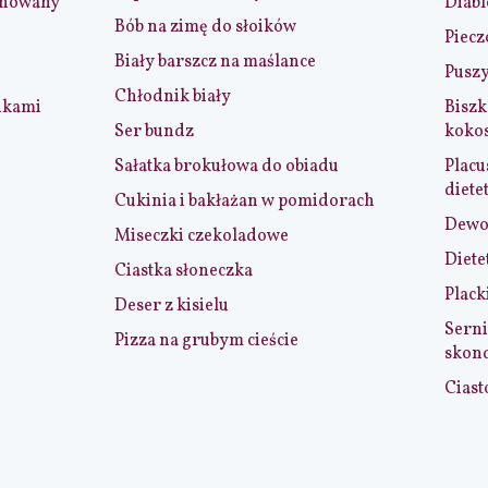
ynowany
Diabl
Bób na zimę do słoików
Piecz
Biały barszcz na maślance
Puszy
Chłodnik biały
nkami
Biszk
Ser bundz
koko
Sałatka brokułowa do obiadu
Placu
diete
Cukinia i bakłażan w pomidorach
Dewol
Miseczki czekoladowe
Diete
Ciastka słoneczka
Plack
Deser z kisielu
Serni
Pizza na grubym cieście
skon
Ciast