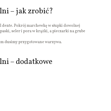
ni – jak zrobić?
l dente. Pokrój marchewkę w słupki dowolnej
paski, seler i pora w krążki, a pieczarki na grube
ejem dusimy przygotowane warzywa.
lni – dodatkowe