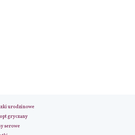
czki urodzinowe
opt gryczany
sy serowe