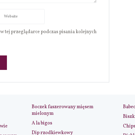
w tej przeglądarce podczas pisania kolejnych
Boczek faszerowany mięsem
Babe
mielonym
Biszk
A la bigos
iwie
Chip
Dip rzodkiewkowy