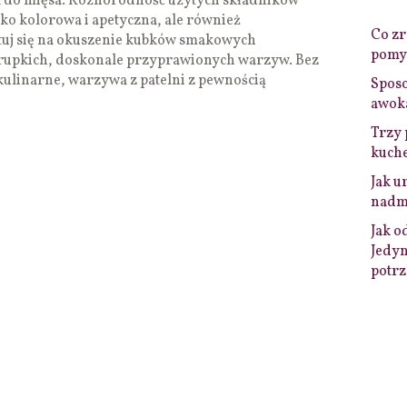
ek do mięsa. Różnorodność użytych składników
ylko kolorowa i apetyczna, ale również
Co zro
tuj się na okuszenie kubków smakowych
pomys
upkich, doskonale przyprawionych warzyw. Bez
kulinarne, warzywa z patelni z pewnością
Sposo
awok
Trzy 
kuche
Jak u
nadmi
Jak o
Jedyn
potrz