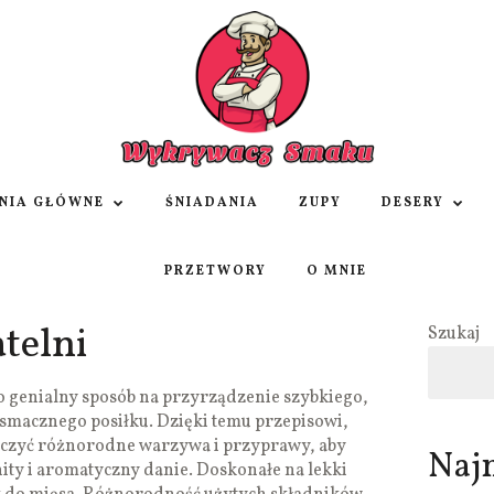
NIA GŁÓWNE
ŚNIADANIA
ZUPY
DESERY
PRZETWORY
O MNIE
telni
Szukaj
o genialny sposób na przyrządzenie szybkiego,
smacznego posiłku. Dzięki temu przepisowi,
łączyć różnorodne warzywa i przyprawy, aby
Naj
ty i aromatyczny danie. Doskonałe na lekki