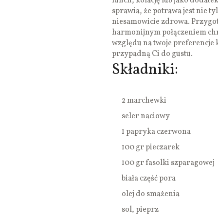
lunch, kolację lub jako dodat
sprawia, że potrawa jest nie t
niesamowicie zdrowa. Przygo
harmonijnym połączeniem chr
względu na twoje preferencje 
przypadną Ci do gustu.
Składniki:
2 marchewki
seler naciowy
1 papryka czerwona
100 gr pieczarek
100 gr fasolki szparagowej
biała część pora
olej do smażenia
sol, pieprz