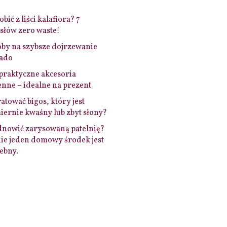
bić z liści kalafiora? 7
łów zero waste!
by na szybsze dojrzewanie
ado
praktyczne akcesoria
nne – idealne na prezent
ratować bigos, który jest
ernie kwaśny lub zbyt słony?
dnowić zarysowaną patelnię?
ie jeden domowy środek jest
ebny.