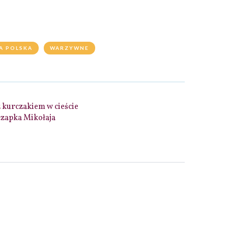
A POLSKA
WARZYWNE
kurczakiem w cieście
zapka Mikołaja