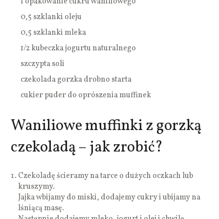
1 opakowanie cukru waniliowego
0,5 szklanki oleju
0,5 szklanki mleka
1/2 kubeczka jogurtu naturalnego
szczypta soli
czekolada gorzka drobno starta
cukier puder do oprószenia muffinek
Waniliowe muffinki z gorzką
czekoladą – jak zrobić?
Czekoladę ścieramy na tarce o dużych oczkach lub
kruszymy.
Jajka wbijamy do miski, dodajemy cukry i ubijamy na
lśniącą masę.
Następnie dodajemy mleko, jogurt i olej i chwilę