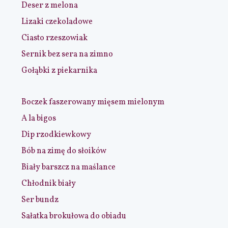
Deser z melona
Lizaki czekoladowe
Ciasto rzeszowiak
Sernik bez sera na zimno
Gołąbki z piekarnika
Boczek faszerowany mięsem mielonym
A la bigos
Dip rzodkiewkowy
Bób na zimę do słoików
Biały barszcz na maślance
Chłodnik biały
Ser bundz
Sałatka brokułowa do obiadu