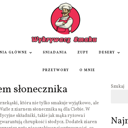
NIA GŁÓWNE
ŚNIADANIA
ZUPY
DESERY
PRZETWORY
O MNIE
nem słonecznika
Szukaj
rzekąski, która nie tylko smakuje wyjątkowo, ale
Wafle z ziarnem słonecznika są dla Ciebie. W
dycyjne składniki, takie jak mąka ryżowa i
Naj
warantują chrupkość i słodycz. Dodatek ziaren