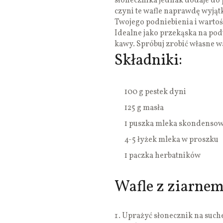
słonecznika jednak dodaje do 
czyni te wafle naprawdę wyją
Twojego podniebienia i warto
Idealne jako przekąska na pod
kawy. Spróbuj zrobić własne
Składniki:
100 g pestek dyni
125 g masła
1 puszka mleka skondenso
4-5 łyżek mleka w proszku
1 paczka herbatników
Wafle z ziarnem
Uprażyć słonecznik na suchej