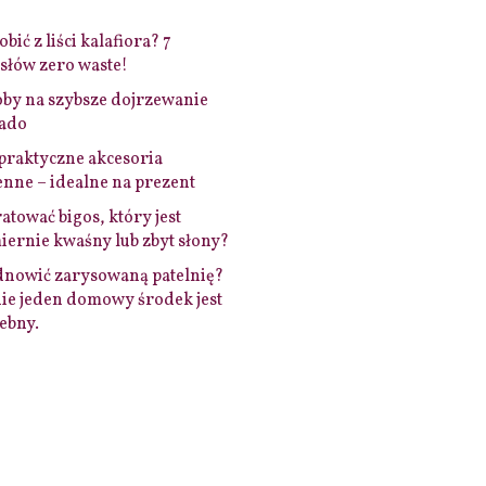
bić z liści kalafiora? 7
łów zero waste!
by na szybsze dojrzewanie
ado
praktyczne akcesoria
nne – idealne na prezent
ratować bigos, który jest
ernie kwaśny lub zbyt słony?
dnowić zarysowaną patelnię?
ie jeden domowy środek jest
ebny.