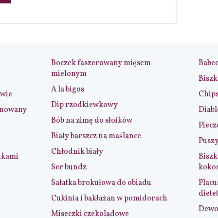
Boczek faszerowany mięsem
Babe
mielonym
Biszk
A la bigos
iwie
Chip
Dip rzodkiewkowy
ynowany
Diabl
Bób na zimę do słoików
Piecz
Biały barszcz na maślance
Puszy
Chłodnik biały
nkami
Biszk
Ser bundz
koko
Sałatka brokułowa do obiadu
Placu
diete
Cukinia i bakłażan w pomidorach
Dewol
Miseczki czekoladowe