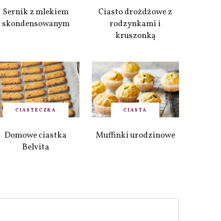
Sernik z mlekiem
Ciasto drożdżowe z
skondensowanym
rodzynkami i
kruszonką
CIASTECZKA
CIASTA
Domowe ciastka
Muffinki urodzinowe
Belvita