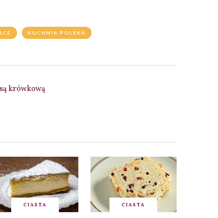
ĄCE
KUCHNIA POLSKA
asą krówkową
CIASTA
CIASTA