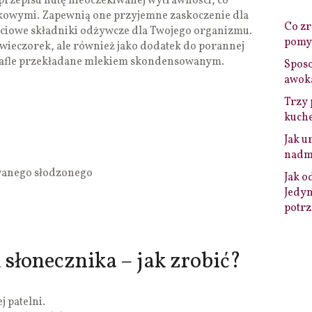
przepisu nutę nieoczekiwanej wytrawności, co
tkowymi. Zapewnią one przyjemne zaskoczenie dla
Co zro
ściowe składniki odżywcze dla Twojego organizmu.
pomys
wieczorek, ale również jako dodatek do porannej
 wafle przekładane mlekiem skondensowanym.
Sposo
awok
Trzy 
kuche
Jak u
nadmi
wanego słodzonego
Jak o
Jedyn
potrz
 słonecznika – jak zrobić?
 patelni.