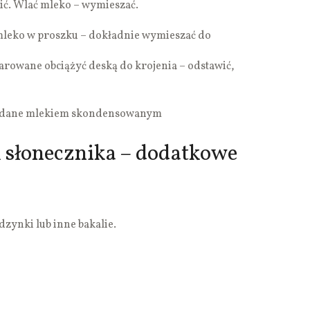
ć. Wlać mleko – wymieszać.
mleko w proszku – dokładnie wymieszać do
rowane obciążyć deską do krojenia – odstawić,
ładane mlekiem skondensowanym
 słonecznika – dodatkowe
zynki lub inne bakalie.