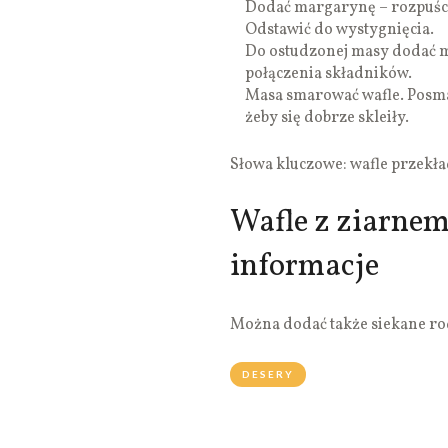
Dodać margarynę – rozpuści
Odstawić do wystygnięcia.
Do ostudzonej masy dodać 
połączenia składników.
Masa smarować wafle. Posma
żeby się dobrze skleiły.
Słowa kluczowe: wafle przek
Wafle z ziarnem
informacje
Można dodać także siekane rod
DESERY