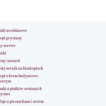
czki urodzinowe
opt gryczany
sy serowe
otki
ony czosnek
sty sernik na biszkoptach
opt z krem budyniowo-
sowym
szki z płatków owsianych
tyczne
aje z pieczarkami i serem