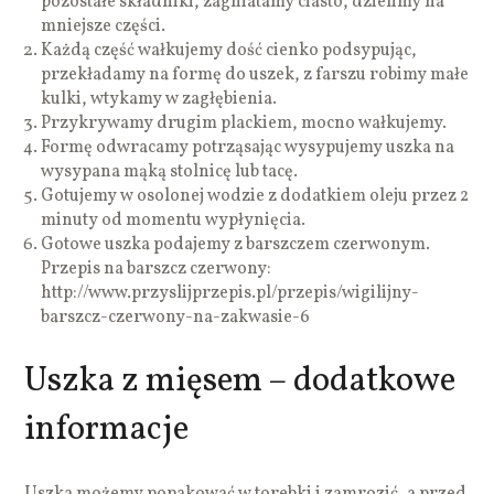
pozostałe składniki, zagniatamy ciasto, dzielimy na
mniejsze części.
Każdą część wałkujemy dość cienko podsypując,
przekładamy na formę do uszek, z farszu robimy małe
kulki, wtykamy w zagłębienia.
Przykrywamy drugim plackiem, mocno wałkujemy.
Formę odwracamy potrząsając wysypujemy uszka na
wysypana mąką stolnicę lub tacę.
Gotujemy w osolonej wodzie z dodatkiem oleju przez 2
minuty od momentu wypłynięcia.
Gotowe uszka podajemy z barszczem czerwonym.
Przepis na barszcz czerwony:
http://www.przyslijprzepis.pl/przepis/wigilijny-
barszcz-czerwony-na-zakwasie-6
Uszka z mięsem – dodatkowe
informacje
Uszka możemy popakować w torebki i zamrozić, a przed