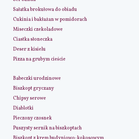
Sałatka brokułowa do obiadu
Cukinia i bakłażan w pomidorach
Miseczki czekoladowe
Ciastka słoneczka
Deser z kisielu
Pizza na grubym cieście
Babeczki urodzinowe
Biszkopt gryczany
Chipsy serowe
Diablotki
Pieczony czosnek
Puszysty sernik na biszkoptach
Biszkopt z krem budyniowo-kokosowym