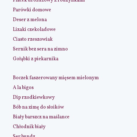
Placek drożdżowy z rodzynkami
Parówki domowe
Deser z melona
Lizaki czekoladowe
Ciasto rzeszowiak
Sernik bez sera na zimno
Gołąbki z piekarnika
Boczek faszerowany mięsem mielonym
A la bigos
Dip rzodkiewkowy
Bób na zimę do słoików
Biały barszcz na maślance
Chłodnik biały
Ser bundz