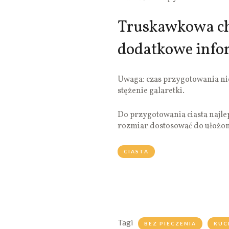
Truskawkowa ch
dodatkowe info
Uwaga: czas przygotowania nie
stężenie galaretki.
Do przygotowania ciasta najle
rozmiar dostosować do ułożon
CIASTA
Tagi
BEZ PIECZENIA
KUC