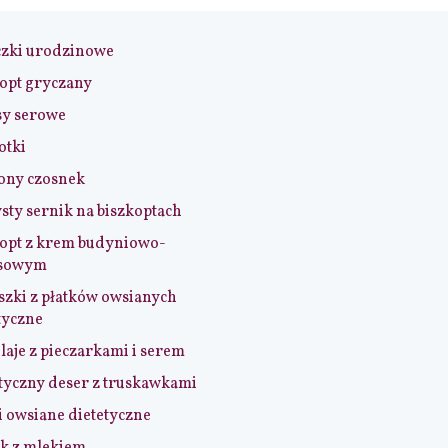
czki urodzinowe
opt gryczany
sy serowe
otki
ony czosnek
sty sernik na biszkoptach
opt z krem budyniowo-
sowym
szki z płatków owsianych
tyczne
aje z pieczarkami i serem
tyczny deser z truskawkami
i owsiane dietetyczne
k z mlekiem