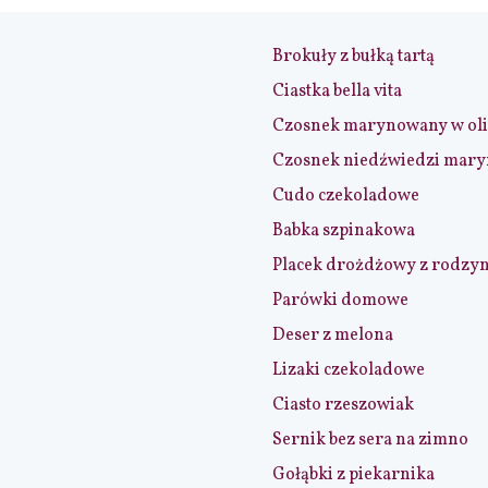
Brokuły z bułką tartą
Ciastka bella vita
Czosnek marynowany w ol
Czosnek niedźwiedzi mar
Cudo czekoladowe
Babka szpinakowa
Placek drożdżowy z rodzy
Parówki domowe
Deser z melona
Lizaki czekoladowe
Ciasto rzeszowiak
Sernik bez sera na zimno
Gołąbki z piekarnika