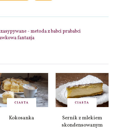
zasypywane - metoda z babci prababci
awkowa fantazja
CIASTA
CIASTA
Kokosanka
Sernik z mlekiem
skondensowanym