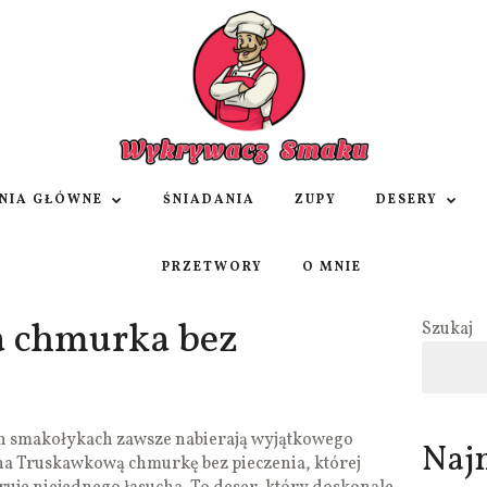
NIA GŁÓWNE
ŚNIADANIA
ZUPY
DESERY
PRZETWORY
O MNIE
 chmurka bez
Szukaj
h smakołykach zawsze nabierają wyjątkowego
Naj
 na Truskawkową chmurkę bez pieczenia, której