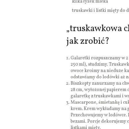
kilka łyżek mleka
truskawki i listki mięty do 
„truskawkowa c
jak zrobić?
Galaretki rozpuszczamy w 2 
250 ml), studzimy. Truskawk
owoce kroimy na nieduże kaw
odstawiamy do lodówki aż za
Biszkopty zanurzamy na chw
28 cm, wyłożonej papierem d
galaretkę z truskawkami i w
Mascarpone, śmietankę i cuk
krem. Krem wykładamy na g
Przechowujemy w lodówce.
bezami. Porcje dekorujemy 
listkami mięty.