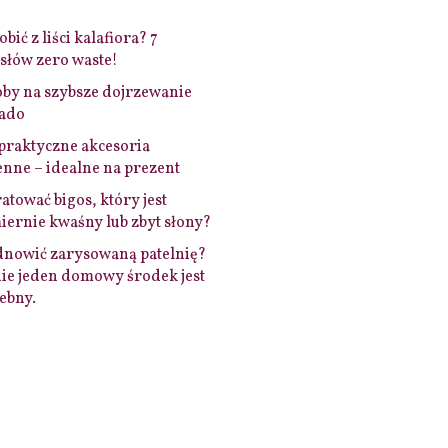
bić z liści kalafiora? 7
łów zero waste!
by na szybsze dojrzewanie
ado
praktyczne akcesoria
nne – idealne na prezent
ratować bigos, który jest
ernie kwaśny lub zbyt słony?
dnowić zarysowaną patelnię?
ie jeden domowy środek jest
ebny.