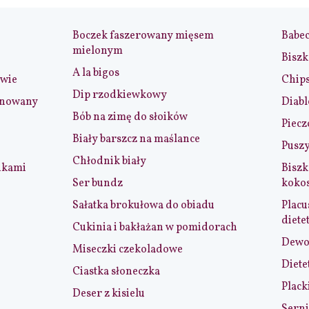
Boczek faszerowany mięsem
Babe
mielonym
Biszk
A la bigos
iwie
Chip
Dip rzodkiewkowy
ynowany
Diabl
Bób na zimę do słoików
Piecz
Biały barszcz na maślance
Puszy
Chłodnik biały
nkami
Biszk
Ser bundz
koko
Sałatka brokułowa do obiadu
Placu
diete
Cukinia i bakłażan w pomidorach
Dewol
Miseczki czekoladowe
Diete
Ciastka słoneczka
Plack
Deser z kisielu
Serni