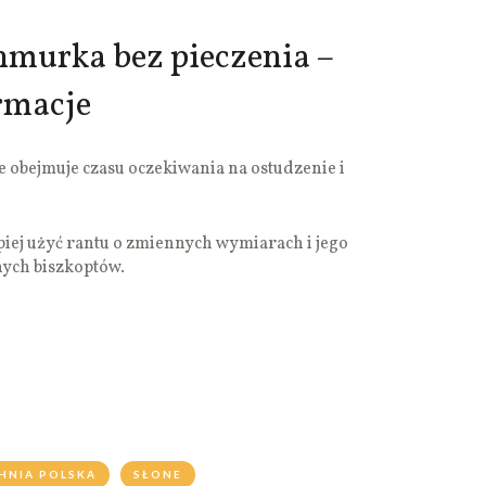
murka bez pieczenia –
rmacje
 obejmuje czasu oczekiwania na ostudzenie i
piej użyć rantu o zmiennych wymiarach i jego
ych biszkoptów.
HNIA POLSKA
SŁONE