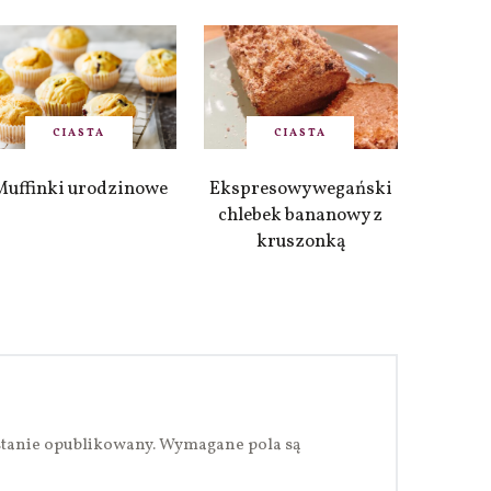
CIASTA
CIASTA
Muffinki urodzinowe
Ekspresowy wegański
chlebek bananowy z
kruszonką
stanie opublikowany.
Wymagane pola są