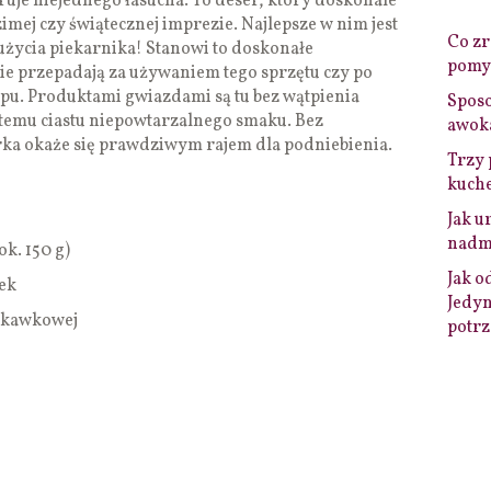
ruje niejednego łasucha. To deser, który doskonale
mej czy świątecznej imprezie. Najlepsze w nim jest
Co zro
 użycia piekarnika! Stanowi to doskonałe
pomys
nie przepadają za używaniem tego sprzętu czy po
ępu. Produktami gwiazdami są tu bez wątpienia
Sposo
ą temu ciastu niepowtarzalnego smaku. Bez
awok
a okaże się prawdziwym rajem dla podniebienia.
Trzy 
kuche
Jak u
nadmi
k. 150 g)
Jak o
ek
Jedyn
uskawkowej
potrz