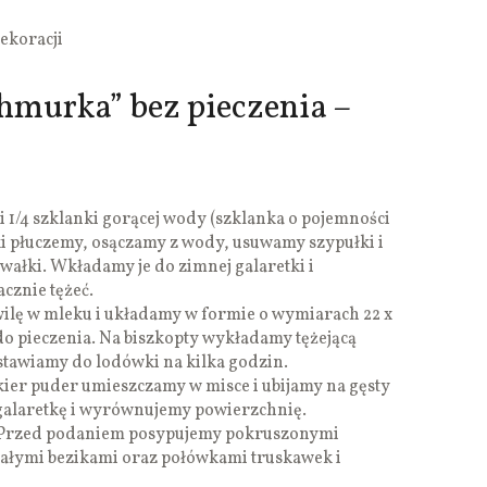
dekoracji
hmurka” bez pieczenia –
i 1/4 szklanki gorącej wody (szklanka o pojemności
i płuczemy, osączamy z wody, usuwamy szypułki i
ałki. Wkładamy je do zimnej galaretki i
cznie tężeć.
ilę w mleku i układamy w formie o wymiarach 22 x
o pieczenia. Na biszkopty wykładamy tężejącą
stawiamy do lodówki na kilka godzin.
ier puder umieszczamy w misce i ubijamy na gęsty
alaretkę i wyrównujemy powierzchnię.
 Przed podaniem posypujemy pokruszonymi
całymi bezikami oraz połówkami truskawek i