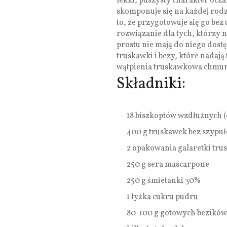
lekki, puszysty charakter ocza
skomponuje się na każdej rodzi
to, że przygotowuje się go bez
rozwiązanie dla tych, którzy 
prostu nie mają do niego dost
truskawki i bezy, które nadaj
wątpienia truskawkowa chmurk
Składniki:
18 biszkoptów wzdłużnych (o
400 g truskawek bez szypuł
2 opakowania galaretki tr
250 g sera mascarpone
250 g śmietanki 30%
1 łyżka cukru pudru
80-100 g gotowych bezików