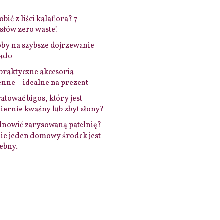
bić z liści kalafiora? 7
łów zero waste!
by na szybsze dojrzewanie
ado
praktyczne akcesoria
nne – idealne na prezent
ratować bigos, który jest
ernie kwaśny lub zbyt słony?
dnowić zarysowaną patelnię?
ie jeden domowy środek jest
ebny.