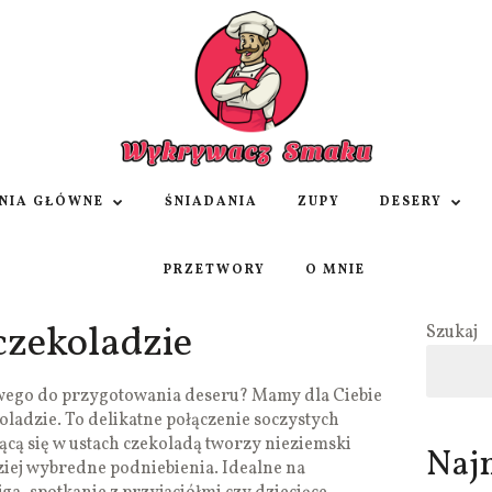
NIA GŁÓWNE
ŚNIADANIA
ZUPY
DESERY
PRZETWORY
O MNIE
czekoladzie
Szukaj
atwego do przygotowania deseru? Mamy dla Ciebie
oladzie. To delikatne połączenie soczystych
ącą się w ustach czekoladą tworzy nieziemski
Naj
iej wybredne podniebienia. Idealne na