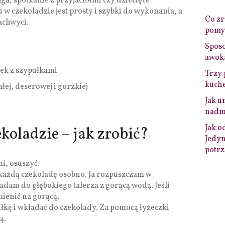
a, spotkanie z przyjaciółmi czy dziecięce
 w czekoladzie jest prosty i szybki do wykonania, a
Co zro
achwyci.
pomys
Sposo
awok
ek z szypułkami
Trzy 
kuche
ałej, deserowej i gorzkiej
Jak u
nadmi
Jak o
koladzie – jak zrobić?
Jedyn
potrz
i, osuszyć.
 każdą czekoladę osobno. Ja rozpuszczam w
adam do głębokiego talerza z gorącą wodą. Jeśli
ienić na gorącą.
kę i wkładać do czekolady. Za pomocą łyżeczki
ą.