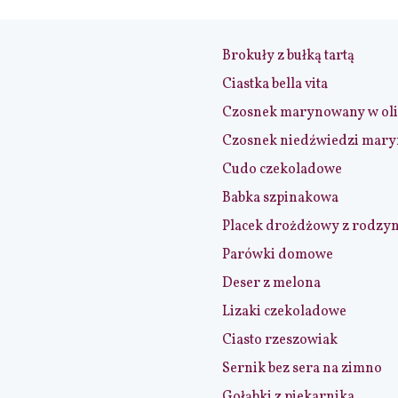
Brokuły z bułką tartą
Ciastka bella vita
Czosnek marynowany w ol
Czosnek niedźwiedzi mar
Cudo czekoladowe
Babka szpinakowa
Placek drożdżowy z rodzy
Parówki domowe
Deser z melona
Lizaki czekoladowe
Ciasto rzeszowiak
Sernik bez sera na zimno
Gołąbki z piekarnika