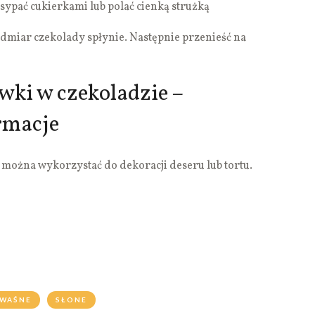
ypać cukierkami lub polać cienką strużką
dmiar czekolady spłynie. Następnie przenieść na
wki w czekoladzie –
rmacje
 można wykorzystać do dekoracji deseru lub tortu.
WAŚNE
SŁONE