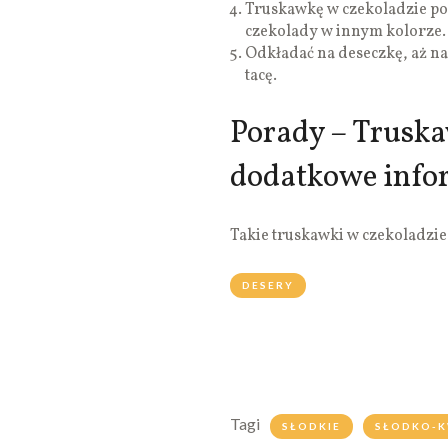
Truskawkę w czekoladzie pos
czekolady w innym kolorze.
Odkładać na deseczkę, aż na
tacę.
Porady – Truska
dodatkowe info
Takie truskawki w czekoladzie
DESERY
Tagi
SŁODKIE
SŁODKO-K