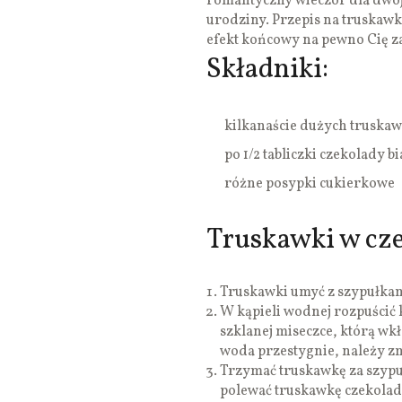
romantyczny wieczór dla dwojg
urodziny. Przepis na truskawki
efekt końcowy na pewno Cię z
Składniki:
kilkanaście dużych truskaw
po 1/2 tabliczki czekolady bi
różne posypki cukierkowe
Truskawki w cze
Truskawki umyć z szypułkam
W kąpieli wodnej rozpuścić
szklanej miseczce, którą wkł
woda przestygnie, należy zm
Trzymać truskawkę za szypuł
polewać truskawkę czekolad