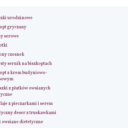
czki urodzinowe
opt gryczany
sy serowe
otki
ony czosnek
sty sernik na biszkoptach
opt z krem budyniowo-
sowym
szki z płatków owsianych
tyczne
aje z pieczarkami i serem
tyczny deser z truskawkami
i owsiane dietetyczne