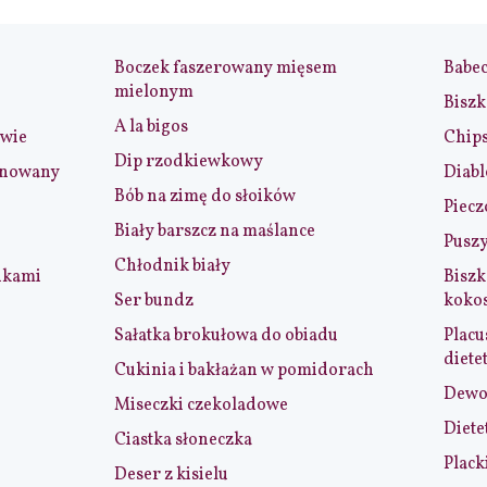
Boczek faszerowany mięsem
Babe
mielonym
Biszk
A la bigos
iwie
Chip
Dip rzodkiewkowy
ynowany
Diabl
Bób na zimę do słoików
Piecz
Biały barszcz na maślance
Puszy
Chłodnik biały
nkami
Biszk
Ser bundz
koko
Sałatka brokułowa do obiadu
Placu
diete
Cukinia i bakłażan w pomidorach
Dewol
Miseczki czekoladowe
Diete
Ciastka słoneczka
Plack
Deser z kisielu