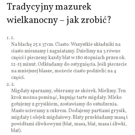
Tradycyjny mazurek
wielkanocny – jak zrobić?
1.
Na blachę 25 x 37cm. Ciasto: Wszystkie składniki na
ciasto mieszamy i zagniatamy. Dzielimy na 3 równe
części i pieczemy każdy blat w 180 stopniach przez ok.
12-15 minut. Odkładamy do ostygnięcia. Jeśli pieczecie
na mniejszej blasze, możecie ciasto podzielić na 4
części.
2.
Migdały sparzamy, obieramy ze skórek. Mielimy. Ten
krok można pominąć, kupując tarte migdały. Mleko
gotujemy z grysikiem, zostawiamy do ostudzenia.
Masło ucieramy z cukrem. Dodajemy partiami grysik,
migdały i olejek migdałowy. Blaty przekładamy masą i
powidłami śliwkowymi (blat, masa, blat, masa i śliwki,
blat).