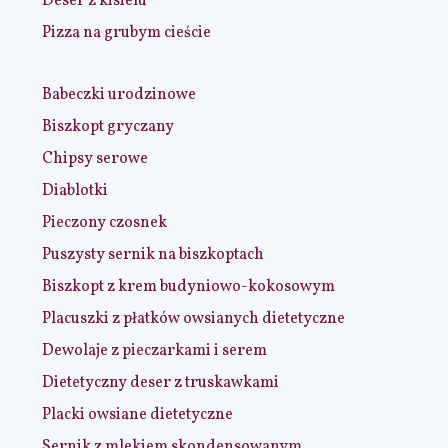
Deser z kisielu
Pizza na grubym cieście
Babeczki urodzinowe
Biszkopt gryczany
Chipsy serowe
Diablotki
Pieczony czosnek
Puszysty sernik na biszkoptach
Biszkopt z krem budyniowo-kokosowym
Placuszki z płatków owsianych dietetyczne
Dewolaje z pieczarkami i serem
Dietetyczny deser z truskawkami
Placki owsiane dietetyczne
Sernik z mlekiem skondensowanym