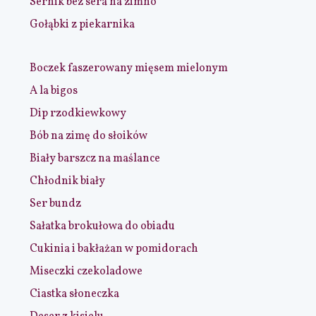
Sernik bez sera na zimno
Gołąbki z piekarnika
Boczek faszerowany mięsem mielonym
A la bigos
Dip rzodkiewkowy
Bób na zimę do słoików
Biały barszcz na maślance
Chłodnik biały
Ser bundz
Sałatka brokułowa do obiadu
Cukinia i bakłażan w pomidorach
Miseczki czekoladowe
Ciastka słoneczka