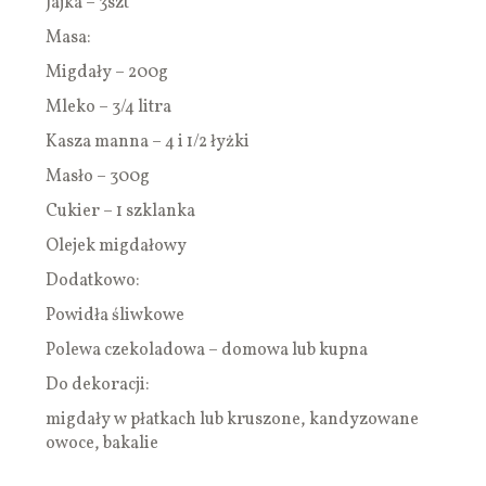
Jajka – 3szt
Masa:
Migdały – 200g
Mleko – 3/4 litra
Kasza manna – 4 i 1/2 łyżki
Masło – 300g
Cukier – 1 szklanka
Olejek migdałowy
Dodatkowo:
Powidła śliwkowe
Polewa czekoladowa – domowa lub kupna
Do dekoracji:
migdały w płatkach lub kruszone, kandyzowane
owoce, bakalie