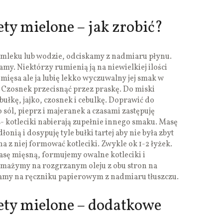
ty mielone – jak zrobić?
mleku lub wodzie, odciskamy z nadmiaru płynu.
my. Niektórzy rumienią ją na niewielkiej ilości
 mięsa ale ja lubię lekko wyczuwalny jej smak w
. Czosnek przecisnąć przez praskę. Do miski
bułkę, jajko, czosnek i cebulkę. Doprawić do
sól, pieprz i majeranek a czasami zastępuję
 kotleciki nabierają zupełnie innego smaku. Masę
nią i dosypuję tyle bułki tartej aby nie była zbyt
na z niej formować kotleciki. Zwykle ok 1-2 łyżek.
sę mięsną, formujemy owalne kotleciki i
 Smażymy na rozgrzanym oleju z obu stron na
amy na ręczniku papierowym z nadmiaru tłuszczu.
ety mielone – dodatkowe