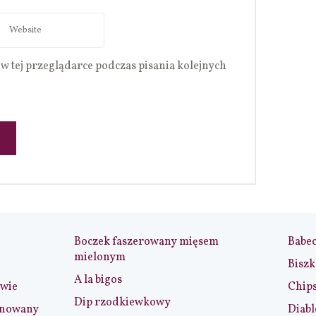
w tej przeglądarce podczas pisania kolejnych
Boczek faszerowany mięsem
Babe
mielonym
Biszk
A la bigos
iwie
Chip
Dip rzodkiewkowy
ynowany
Diabl