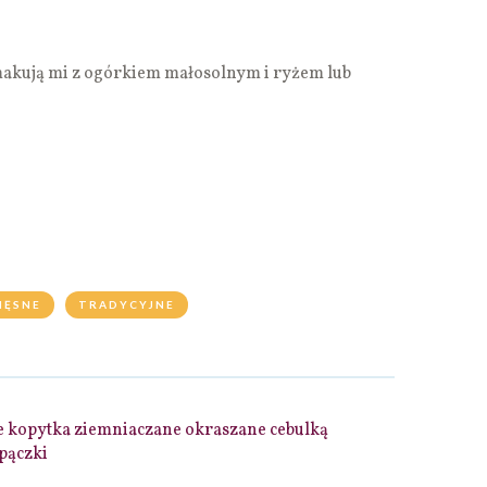
makują mi z ogórkiem małosolnym i ryżem lub
IĘSNE
TRADYCYJNE
 kopytka ziemniaczane okraszane cebulką
pączki