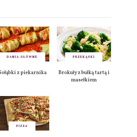
DANIA GŁÓWNE
PRZEKĄSKI
Gołąbki z piekarnika
Brokuły z bułką tartą i
masełkiem
PIZZA