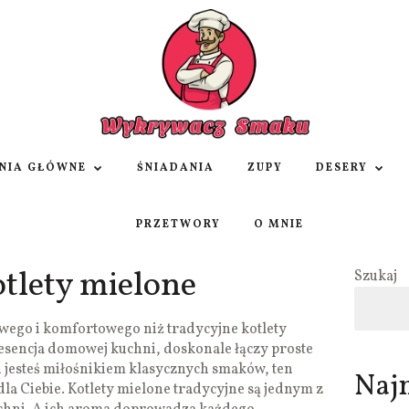
NIA GŁÓWNE
ŚNIADANIA
ZUPY
DESERY
PRZETWORY
O MNIE
tlety mielone
Szukaj
owego i komfortowego niż tradycyjne kotlety
esencja domowej kuchni, doskonale łączy proste
li jesteś miłośnikiem klasycznych smaków, ten
Naj
 dla Ciebie. Kotlety mielone tradycyjne są jednym z