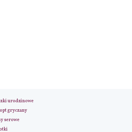
czki urodzinowe
opt gryczany
sy serowe
otki