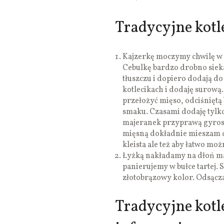
Tradycyjne kotle
Kajzerkę moczymy chwilę w 
Cebulkę bardzo drobno sieka
tłuszczu i dopiero dodają do
kotlecikach i dodaję surową
przełożyć mięso, odciśniętą 
smaku. Czasami dodaję tylko 
majeranek przyprawą gyros-
mięsną dokładnie mieszam dło
kleista ale też aby łatwo moż
Łyżką nakładamy na dłoń ma
panierujemy w bułce tartej.
złotobrązowy kolor. Odsącz
Tradycyjne kotl