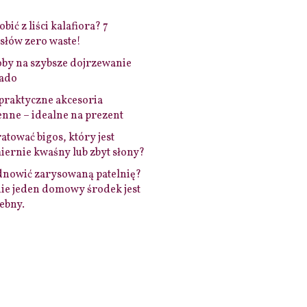
bić z liści kalafiora? 7
łów zero waste!
by na szybsze dojrzewanie
ado
praktyczne akcesoria
nne – idealne na prezent
ratować bigos, który jest
ernie kwaśny lub zbyt słony?
dnowić zarysowaną patelnię?
ie jeden domowy środek jest
ebny.