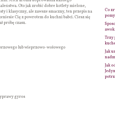
chni. A ich aroma doprowadza każdego
eństwa. Oto jak zrobić dobre kotlety mielone,
Co zro
ty i klasyczny, ale zawsze smaczny, ten przepis na
pomys
eniesie Cię z powrotem do kuchni babci. Ciesz się
ł próbę czasu.
Sposo
awok
Trzy 
kuche
eprzowego lub wieprzowo-wołowego
Jak u
nadmi
Jak o
Jedyn
potrz
zyprawy gyros