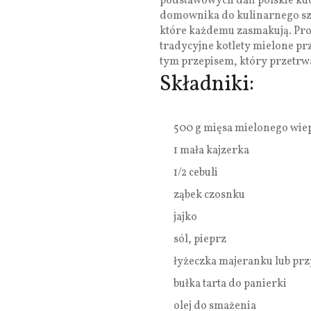
podstawowych dań polskie ku
domownika do kulinarnego szal
które każdemu zasmakują. Pros
tradycyjne kotlety mielone prz
tym przepisem, który przetrwa
Składniki:
500 g mięsa mielonego wi
1 mała kajzerka
1/2 cebuli
ząbek czosnku
jajko
sól, pieprz
łyżeczka majeranku lub pr
bułka tarta do panierki
olej do smażenia