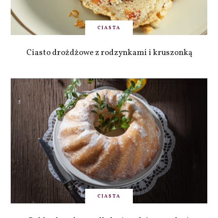
CIASTA
Ciasto drożdżowe z rodzynkami i kruszonką
CIASTA