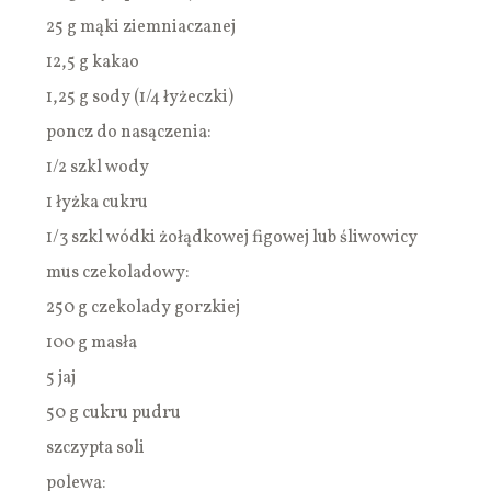
25 g mąki ziemniaczanej
12,5 g kakao
1,25 g sody (1/4 łyżeczki)
poncz do nasączenia:
1/2 szkl wody
1 łyżka cukru
1/3 szkl wódki żołądkowej figowej lub śliwowicy
mus czekoladowy:
250 g czekolady gorzkiej
100 g masła
5 jaj
50 g cukru pudru
szczypta soli
polewa: