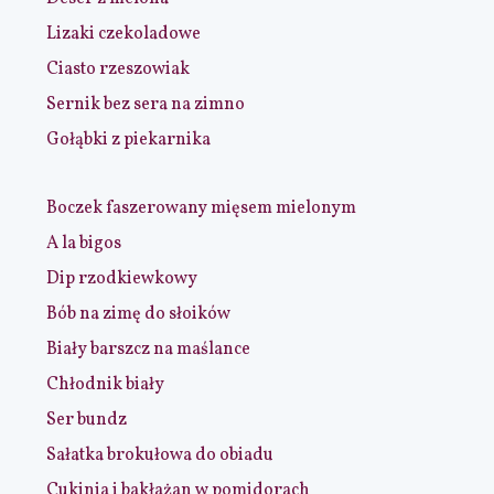
Lizaki czekoladowe
Ciasto rzeszowiak
Sernik bez sera na zimno
Gołąbki z piekarnika
Boczek faszerowany mięsem mielonym
A la bigos
Dip rzodkiewkowy
Bób na zimę do słoików
Biały barszcz na maślance
Chłodnik biały
Ser bundz
Sałatka brokułowa do obiadu
Cukinia i bakłażan w pomidorach