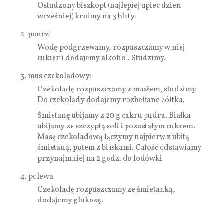
Ostudzony biszkopt (najlepiej upiec dzień
wcześniej) kroimy na 3 blaty.
2.
poncz:
Wodę podgrzewamy, rozpuszczamy w niej
cukier i dodajemy alkohol. Studzimy.
3.
mus czekoladowy:
Czekoladę rozpuszczamy z masłem, studzimy.
Do czekolady dodajemy rozbełtane żółtka.
Śmietanę ubijamy z 20 g cukru pudru. Białka
ubijamy ze szczyptą soli i pozostałym cukrem.
Masę czekoladową łączymy najpierw z ubitą
śmietaną, potem z białkami. Całość odstawiamy
przynajmniej na 2 godz. do lodówki.
4.
polewa:
Czekoladę rozpuszczamy ze śmietanką,
dodajemy glukozę.