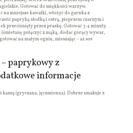
 pietruszkę, selera oraz cebulę pokrojoną w
 angielskie. Gotować do miękkości warzyw.
ić na mniejsze kawałki, włożyć do garnka z
ić papryką słodką i ostrą, pieprzem czarnym i
ek przeciśnięty przez praskę. Gotować 3-4 minuty.
ą (śmietanę połączyć z mąką, dodać gorący wywar,
agotować na małym ogniu, mieszając – aż sos
 – paprykowy z
odatkowe informacje
 kaszą (gryczana, jęczmienna). Dobrze smakuje z