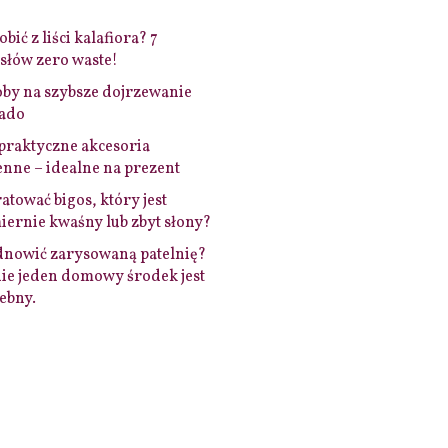
bić z liści kalafiora? 7
łów zero waste!
by na szybsze dojrzewanie
ado
praktyczne akcesoria
nne – idealne na prezent
ratować bigos, który jest
ernie kwaśny lub zbyt słony?
dnowić zarysowaną patelnię?
ie jeden domowy środek jest
ebny.