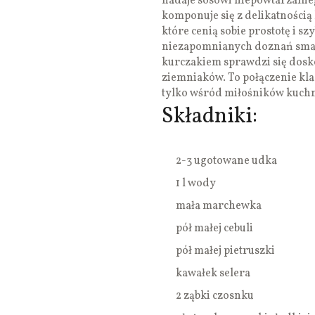
nadaje sosowi niepowtarzalne
komponuje się z delikatnością 
które cenią sobie prostotę i s
niezapomnianych doznań sma
kurczakiem sprawdzi się dosk
ziemniaków. To połączenie kla
tylko wśród miłośników kuchni
Składniki:
2-3 ugotowane udka
1 l wody
mała marchewka
pół małej cebuli
pół małej pietruszki
kawałek selera
2 ząbki czosnku