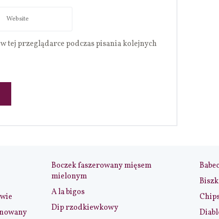
w tej przeglądarce podczas pisania kolejnych
Boczek faszerowany mięsem
Babe
mielonym
Biszk
A la bigos
iwie
Chip
Dip rzodkiewkowy
ynowany
Diabl