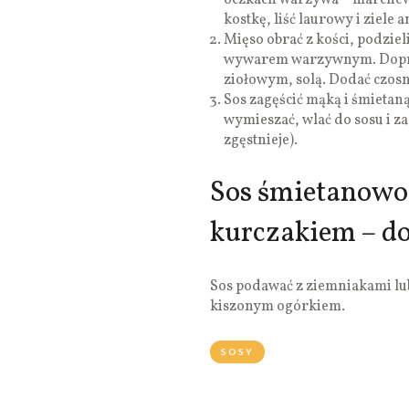
oczkach warzywa – marchew,
kostkę, liść laurowy i ziele
Mięso obrać z kości, podziel
wywarem warzywnym. Dopraw
ziołowym, solą. Dodać czosn
Sos zagęścić mąką i śmietan
wymieszać, wlać do sosu i z
zgęstnieje).
Sos śmietanowo
kurczakiem – d
Sos podawać z ziemniakami lub
kiszonym ogórkiem.
SOSY