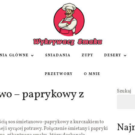
NIA GŁÓWNE
ŚNIADANIA
ZUPY
DESERY
PRZETWORY
O MNIE
wo – paprykowy z
Szukaj
ością sos śmietanowo-paprykowy z kurczakiem to
Naj
ej i sycącej potrawy. Połączenie śmietany i papryki