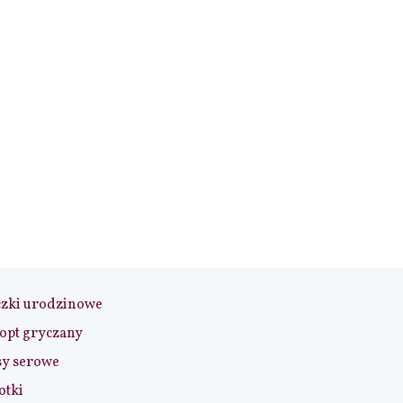
czki urodzinowe
opt gryczany
sy serowe
otki