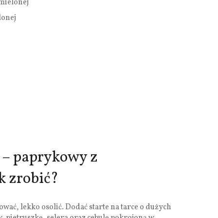
 mielonej
lonej
 – paprykowy z
k zrobić?
wać, lekko osolić. Dodać starte na tarce o dużych