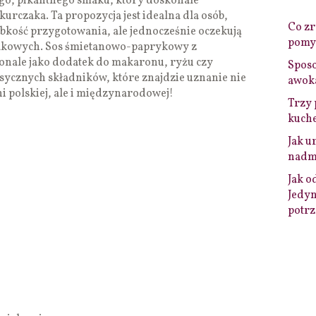
go, pikantnego smaku, który doskonale
kurczaka. Ta propozycja jest idealna dla osób,
Co zro
zybkość przygotowania, ale jednocześnie oczekują
pomys
kowych. Sos śmietanowo-paprykowy z
onale jako dodatek do makaronu, ryżu czy
Sposo
sycznych składników, które znajdzie uznanie nie
awok
 polskiej, ale i międzynarodowej!
Trzy 
kuche
Jak u
nadmi
Jak o
Jedyn
potrz