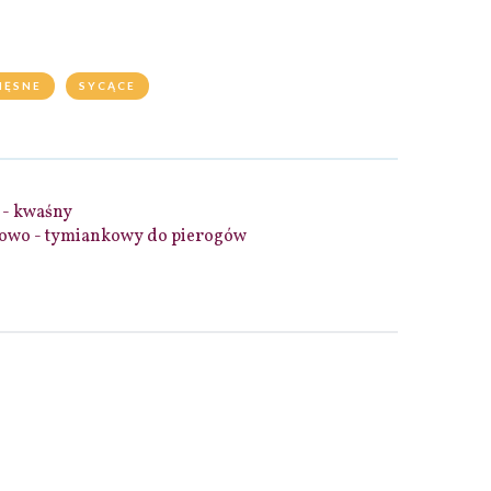
IĘSNE
SYCĄCE
 - kwaśny
nowo - tymiankowy do pierogów