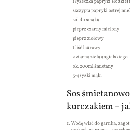
1 łyżeczka papryki słodkiej
szczypta papryki ostrej mie
sól do smaku
pieprz czarny mielony
pieprz ziołowy
1 liść laurowy
2 ziarna ziela angielskiego
ok. 200ml śmietany
3-4 łyżki mąki
Sos śmietanowo
kurczakiem – ja
Wodę wlać do garnka, zagoto