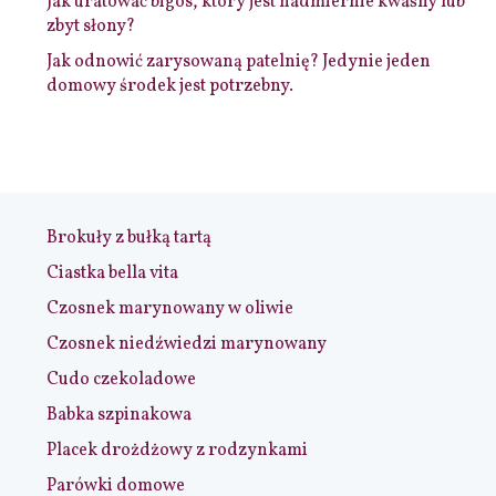
Jak uratować bigos, który jest nadmiernie kwaśny lub
zbyt słony?
Jak odnowić zarysowaną patelnię? Jedynie jeden
domowy środek jest potrzebny.
Brokuły z bułką tartą
Ciastka bella vita
Czosnek marynowany w oliwie
Czosnek niedźwiedzi marynowany
Cudo czekoladowe
Babka szpinakowa
Placek drożdżowy z rodzynkami
Parówki domowe