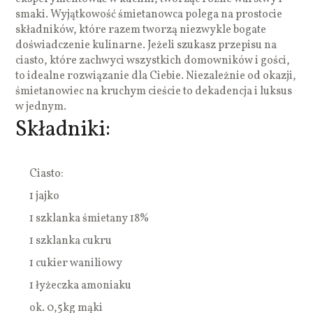
smaki. Wyjątkowość śmietanowca polega na prostocie
składników, które razem tworzą niezwykle bogate
doświadczenie kulinarne. Jeżeli szukasz przepisu na
ciasto, które zachwyci wszystkich domowników i gości,
to idealne rozwiązanie dla Ciebie. Niezależnie od okazji,
śmietanowiec na kruchym cieście to dekadencja i luksus
w jednym.
Składniki:
Ciasto:
1 jajko
1 szklanka śmietany 18%
1 szklanka cukru
1 cukier waniliowy
1 łyżeczka amoniaku
ok. 0,5kg mąki