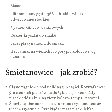
Masa:
1 litr śmietany gęstej 36% lub takiej wiejskiej
odwirowanej słodkiej
5 paczek cukrów waniliowych
Cukier kryształ do smaku
Szczypta cynamonu do smaku
Herbatniki na wierzch lub posypki kolorowe wg
uznania
Śmietanowiec – jak zrobić?
Ciasto zagnieść i podzielić na 5-6 części. Rozwałkować
5-6 cienkich placków na dużą blachę i piec każdy
placek oddzielnie na złoty kolor w temp 160 stopni.
Śmietanę ubić mikserem z cukrami i cynamonem aż
trochę zgęstnieje. Przekładać masa placki lekko