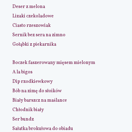
Deser z melona
Lizaki czekoladowe
Ciasto rzeszowiak
Sernik bez sera na zimno
Gołąbki z piekarnika
Boczek faszerowany mięsem mielonym
A la bigos
Dip rzodkiewkowy
Bób na zimę do słoików
Biały barszcz na maślance
Chłodnik biały
Ser bundz
Sałatka brokułowa do obiadu