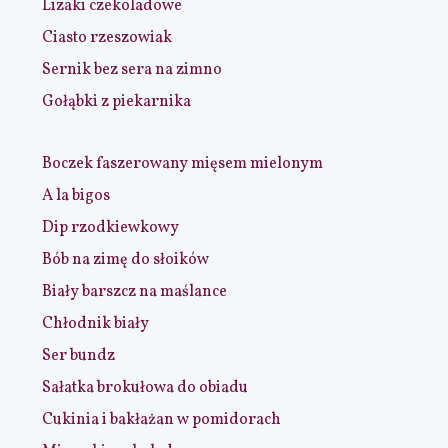
Lizaki czekoladowe
Ciasto rzeszowiak
Sernik bez sera na zimno
Gołąbki z piekarnika
Boczek faszerowany mięsem mielonym
A la bigos
Dip rzodkiewkowy
Bób na zimę do słoików
Biały barszcz na maślance
Chłodnik biały
Ser bundz
Sałatka brokułowa do obiadu
Cukinia i bakłażan w pomidorach