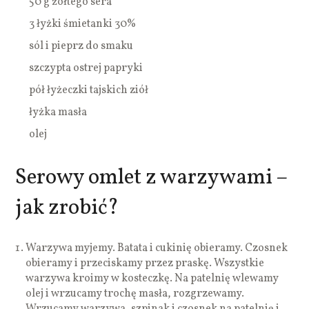
50 g żółtego sera
3 łyżki śmietanki 30%
sól i pieprz do smaku
szczypta ostrej papryki
pół łyżeczki tajskich ziół
łyżka masła
olej
Serowy omlet z warzywami –
jak zrobić?
Warzywa myjemy. Batata i cukinię obieramy. Czosnek
obieramy i przeciskamy przez praskę. Wszystkie
warzywa kroimy w kosteczkę. Na patelnię wlewamy
olej i wrzucamy trochę masła, rozgrzewamy.
Wrzucamy warzywa, szpinak i czosnek na patelnię i