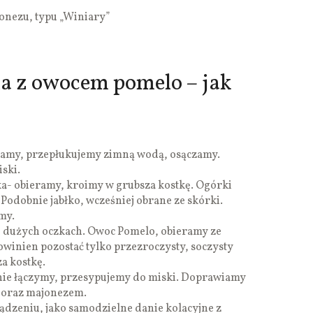
jonezu, typu „Winiary”
a z owocem pomelo – jak
zamy, przepłukujemy zimną wodą, osączamy.
ski.
a- obieramy, kroimy w grubsza kostkę. Ogórki
Podobnie jabłko, wcześniej obrane ze skórki.
my.
 o dużych oczkach. Owoc Pomelo, obieramy ze
 Powinien pozostać tylko przezroczysty, soczysty
a kostkę.
tnie łączymy, przesypujemy do miski. Doprawiamy
m oraz majonezem.
ądzeniu, jako samodzielne danie kolacyjne z