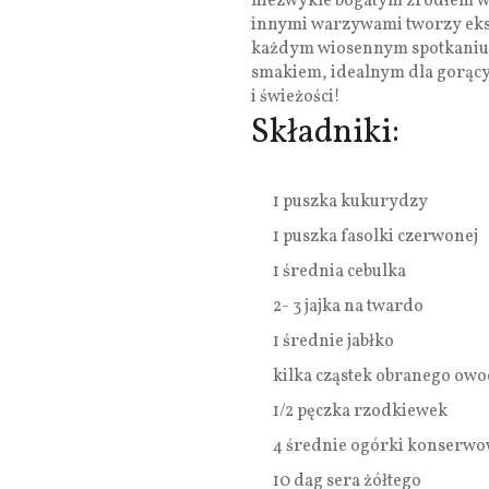
niezwykle bogatym źródłem wi
innymi warzywami tworzy ekst
każdym wiosennym spotkaniu.
smakiem, idealnym dla gorącyc
i świeżości!
Składniki:
1 puszka kukurydzy
1 puszka fasolki czerwonej
1 średnia cebulka
2- 3 jajka na twardo
1 średnie jabłko
kilka cząstek obranego ow
1/2 pęczka rzodkiewek
4 średnie ogórki konserw
10 dag sera żółtego