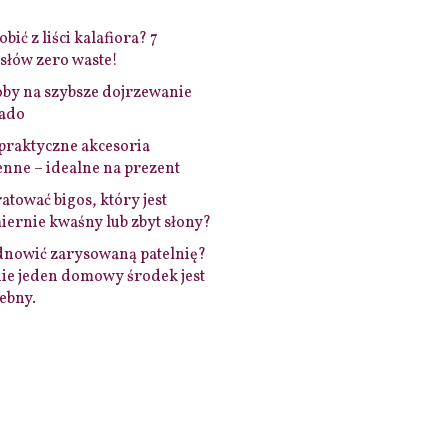
bić z liści kalafiora? 7
łów zero waste!
by na szybsze dojrzewanie
ado
praktyczne akcesoria
nne – idealne na prezent
ratować bigos, który jest
ernie kwaśny lub zbyt słony?
dnowić zarysowaną patelnię?
ie jeden domowy środek jest
ebny.