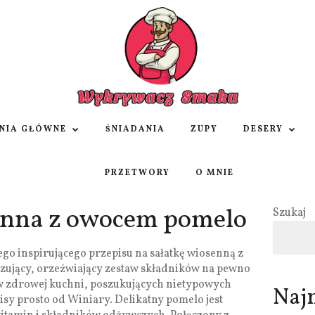
NIA GŁÓWNE
ŚNIADANIA
ZUPY
DESERY
PRZETWORY
O MNIE
enna z owocem pomelo
Szukaj
go inspirującego przepisu na sałatkę wiosenną z
ujący, orzeźwiający zestaw składników na pewno
w zdrowej kuchni, poszukujących nietypowych
Naj
sy prosto od Winiary. Delikatny pomelo jest