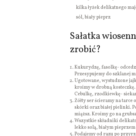
kilka łyżek delikatnego ma
sól, biały pieprz
Sałatka wiosenn
zrobić?
Kukurydzę, fasolkę- odced
Przesypujemy do szklanej mi
Ugotowane, wystudzone jajk
kroimy w drobną kosteczkę. 
Cebulkę, rzodkiewkę- sieka
Żółty ser ścieramy na tarce
skórki oraz białej pielinki.
miąższ. Kroimy go na grubsz
Wszystkie składniki delika
lekko solą, białym pieprze
Podajemy od razu po przyrz