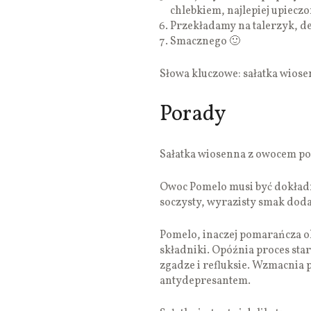
chlebkiem, najlepiej upiec
Przekładamy na talerzyk, d
Smacznego 🙂
Słowa kluczowe: sałatka wios
Porady
Sałatka wiosenna z owocem p
Owoc Pomelo musi być dokładn
soczysty, wyrazisty smak doda
Pomelo, inaczej pomarańcza o
składniki. Opóźnia proces sta
zgadze i refluksie. Wzmacnia p
antydepresantem.