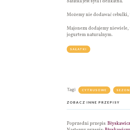
Sałatka jest syta i delikatna.
Możemy nie dodawać cebulki, 
Majonezu dodajemy niewiele, t
jogurtem naturalnym.
SAŁATKI
Tagi
CYTRUSOWE
SEZO
ZOBACZ INNE PRZEPISY
Poprzedni przepis:
Błyskawic