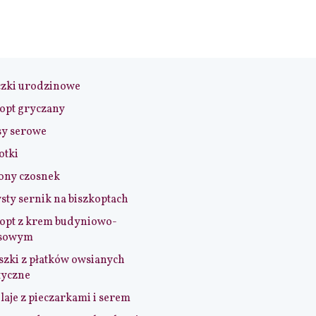
czki urodzinowe
opt gryczany
sy serowe
otki
ony czosnek
sty sernik na biszkoptach
opt z krem budyniowo-
sowym
szki z płatków owsianych
tyczne
aje z pieczarkami i serem