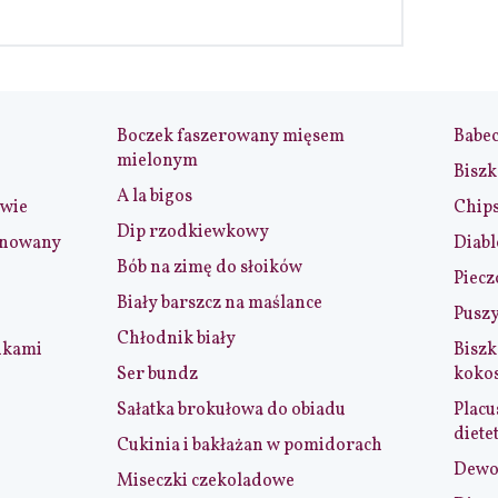
Boczek faszerowany mięsem
Babe
mielonym
Biszk
A la bigos
iwie
Chip
Dip rzodkiewkowy
ynowany
Diabl
Bób na zimę do słoików
Piecz
Biały barszcz na maślance
Puszy
Chłodnik biały
nkami
Biszk
Ser bundz
koko
Sałatka brokułowa do obiadu
Placu
diete
Cukinia i bakłażan w pomidorach
Dewol
Miseczki czekoladowe