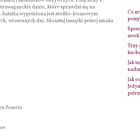
tamin i składników odżywczych. Połączony z
rawaganckie danie, które sprawdzi się na
Co zro
 Sałatka wypełniona jest słodko-kwasowym
pomys
h, wiosennych dni. Skosztuj taszęłki pełnej smaku
Sposo
awok
Trzy 
kuche
Jak u
nadmi
Jak o
Jedyn
potrz
ocu Pomelo
owe