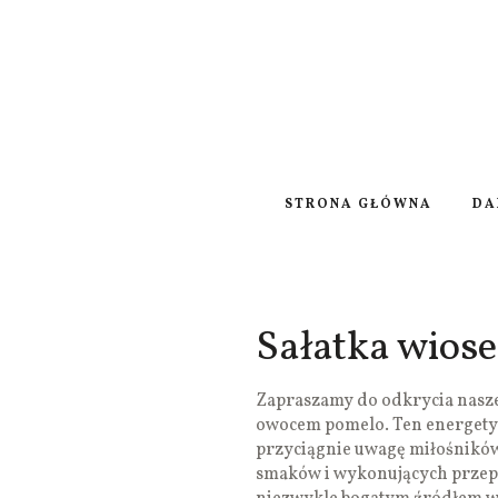
STRONA GŁÓWNA
DA
Sałatka wios
Zapraszamy do odkrycia nasze
owocem pomelo. Ten energetyz
przyciągnie uwagę miłośnikó
smaków i wykonujących przepi