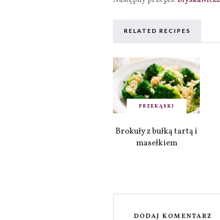
Następny przepis:
Błyskawiczn
RELATED RECIPES
PRZEKĄSKI
Brokuły z bułką tartą i
masełkiem
DODAJ KOMENTARZ