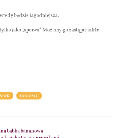
wtedy będzie łagodniejsza.
ylko jako „spoiwa”. Możemy go zastąpić także
NOWE
SŁODKIE
zna babka bananowa