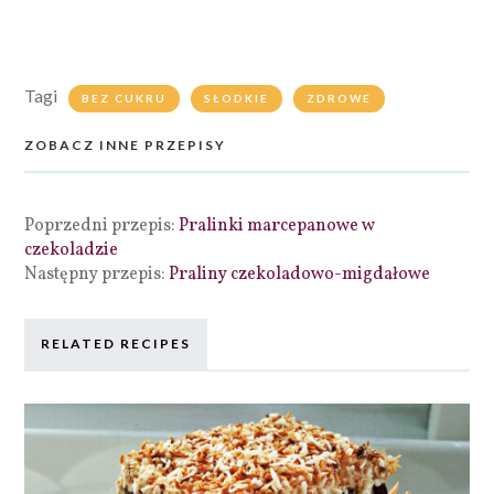
Tagi
BEZ CUKRU
SŁODKIE
ZDROWE
ZOBACZ INNE PRZEPISY
Poprzedni przepis:
Pralinki marcepanowe w
czekoladzie
Następny przepis:
Praliny czekoladowo-migdałowe
RELATED RECIPES