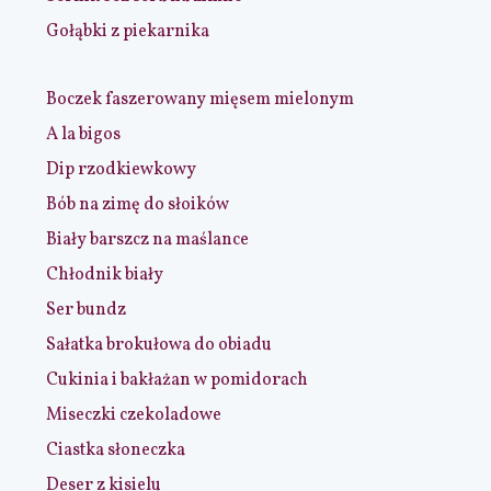
Gołąbki z piekarnika
Boczek faszerowany mięsem mielonym
A la bigos
Dip rzodkiewkowy
Bób na zimę do słoików
Biały barszcz na maślance
Chłodnik biały
Ser bundz
Sałatka brokułowa do obiadu
Cukinia i bakłażan w pomidorach
Miseczki czekoladowe
Ciastka słoneczka
Deser z kisielu