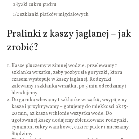
2 łyżki cukru pudru
1/2 szklanki płatków migdałowych
Pralinki z kaszy jaglanej – jak
zrobić?
Kasze pluczemy w zimnej wodzie, przelewamy 1
szklanka wrzatku, zeby pozbyc sie goryczki, ktora
czasem wystepuje w kaszy jaglanej. Rodzynki
zalewamy 1 szklanka wrzatku, po 5 min odcedzamy i
blendujemy.
Do garnka wlewamy 1 szklanke wrzatku, wsypujemy
kasze i przykrywamy – gotujemy do miekkosci ok 15-
20 min, az kasza wchlonie wszystka wode. Do
ugotowanej kaszy dodajemy zblendowane rodzynki,
cynamon, cukry waniliowe, cukier puder i mieszamy.
Studzimy.