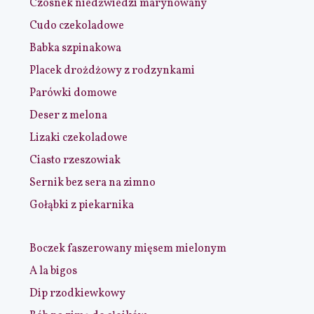
Czosnek niedźwiedzi marynowany
Cudo czekoladowe
Babka szpinakowa
Placek drożdżowy z rodzynkami
Parówki domowe
Deser z melona
Lizaki czekoladowe
Ciasto rzeszowiak
Sernik bez sera na zimno
Gołąbki z piekarnika
Boczek faszerowany mięsem mielonym
A la bigos
Dip rzodkiewkowy