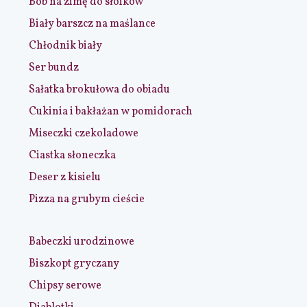
Bób na zimę do słoików
Biały barszcz na maślance
Chłodnik biały
Ser bundz
Sałatka brokułowa do obiadu
Cukinia i bakłażan w pomidorach
Miseczki czekoladowe
Ciastka słoneczka
Deser z kisielu
Pizza na grubym cieście
Babeczki urodzinowe
Biszkopt gryczany
Chipsy serowe