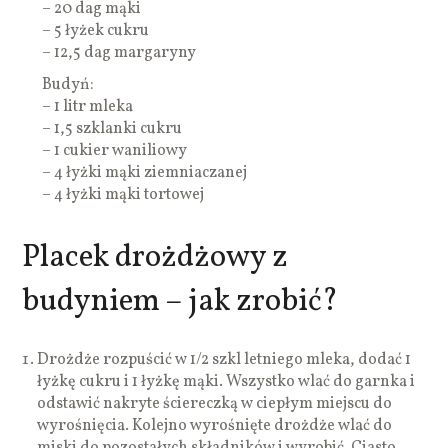
– 20 dag mąki
– 5 łyżek cukru
– 12,5 dag margaryny
Budyń:
– 1 litr mleka
– 1,5 szklanki cukru
– 1 cukier waniliowy
– 4 łyżki mąki ziemniaczanej
– 4 łyżki mąki tortowej
Placek drożdżowy z
budyniem – jak zrobić?
Drożdże rozpuścić w 1/2 szkl letniego mleka, dodać 1
łyżkę cukru i 1 łyżkę mąki. Wszystko wlać do garnka i
odstawić nakryte ściereczką w ciepłym miejscu do
wyrośnięcia. Kolejno wyrośnięte drożdże wlać do
miski do pozostałych składników i wyrobić. Ciasto