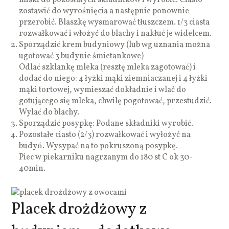
zostawić do wyrośnięcia a następnie ponownie
przerobić. Blaszkę wysmarować tłuszczem. 1/3 ciasta
rozwałkować i włożyć do blachy i nakłuć je widelcem.
Sporządzić krem budyniowy (lub wg uznania można
ugotować 3 budynie śmietankowe)
Odlać szklankę mleka (resztę mleka zagotować) i
dodać do niego: 4 łyżki mąki ziemniaczanej i 4 łyżki
mąki tortowej, wymieszać dokładnie i wlać do
gotującego się mleka, chwilę pogotować, przestudzić.
Wylać do blachy.
Sporządzić posypkę: Podane składniki wyrobić.
Pozostałe ciasto (2/3) rozwałkować i wyłożyć na
budyń. Wysypać na to pokruszoną posypkę.
Piec w piekarniku nagrzanym do 180 st C ok 30-
40min.
Placek drożdżowy z