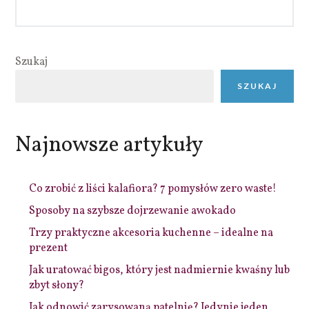
Szukaj
SZUKAJ
Najnowsze artykuły
Co zrobić z liści kalafiora? 7 pomysłów zero waste!
Sposoby na szybsze dojrzewanie awokado
Trzy praktyczne akcesoria kuchenne – idealne na
prezent
Jak uratować bigos, który jest nadmiernie kwaśny lub
zbyt słony?
Jak odnowić zarysowaną patelnię? Jedynie jeden