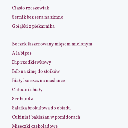
Ciasto rzeszowiak
Sernik bez sera na zimno
Gołąbki z piekarnika
Boczek faszerowany mięsem mielonym
A la bigos
Dip rzodkiewkowy
Bób na zimę do słoików
Biały barszcz na maślance
Chłodnik biały
Ser bundz
Sałatka brokułowa do obiadu
Cukinia i bakłażan w pomidorach
Miseczki czekoladowe