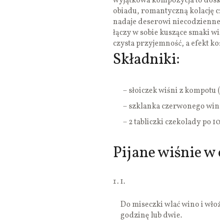
wyjątkowa kompozycja to dosk
obiadu, romantyczną kolację c
nadaje deserowi niecodzienne
łączy w sobie kuszące smaki wi
czysta przyjemność, a efekt k
Składniki:
– słoiczek wiśni z kompotu 
– szklanka czerwonego wina
– 2 tabliczki czekolady po 
Pijane wiśnie w 
1.
Do miseczki wlać wino i wło
godzinę lub dwie.