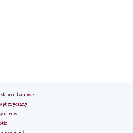
czki urodzinowe
opt gryczany
sy serowe
otki
ony czosnek