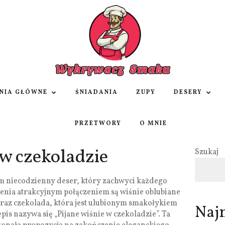
NIA GŁÓWNE
ŚNIADANIA
ZUPY
DESERY
PRZETWORY
O MNIE
 w czekoladzie
Szukaj
m niecodzienny deser, który zachwyci każdego
ienia atrakcyjnym połączeniem są wiśnie oblubiane
oraz czekolada, która jest ulubionym smakołykiem
Naj
pis nazywa się „Pijane wiśnie w czekoladzie”. Ta