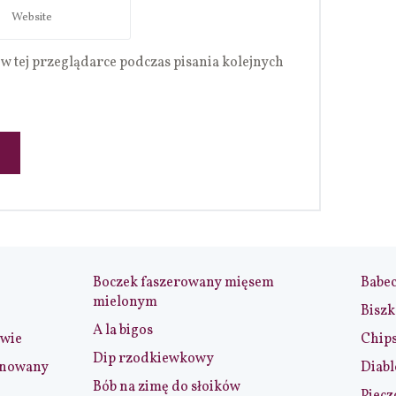
w tej przeglądarce podczas pisania kolejnych
Boczek faszerowany mięsem
Babe
mielonym
Biszk
A la bigos
iwie
Chip
Dip rzodkiewkowy
ynowany
Diabl
Bób na zimę do słoików
Piecz