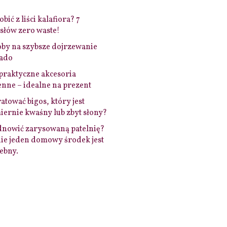
bić z liści kalafiora? 7
łów zero waste!
by na szybsze dojrzewanie
ado
praktyczne akcesoria
nne – idealne na prezent
ratować bigos, który jest
ernie kwaśny lub zbyt słony?
dnowić zarysowaną patelnię?
ie jeden domowy środek jest
ebny.