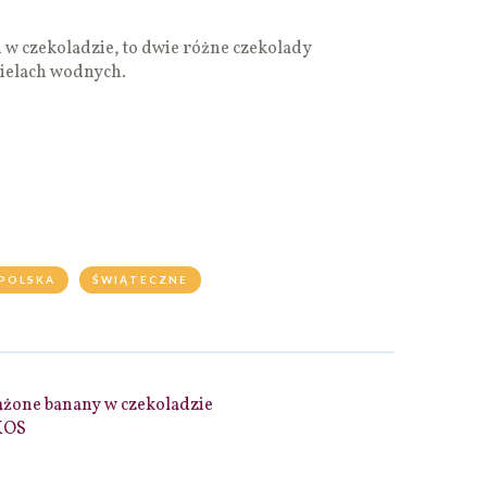
i w czekoladzie, to dwie różne czekolady
ielach wodnych.
POLSKA
ŚWIĄTECZNE
ażone banany w czekoladzie
KOS