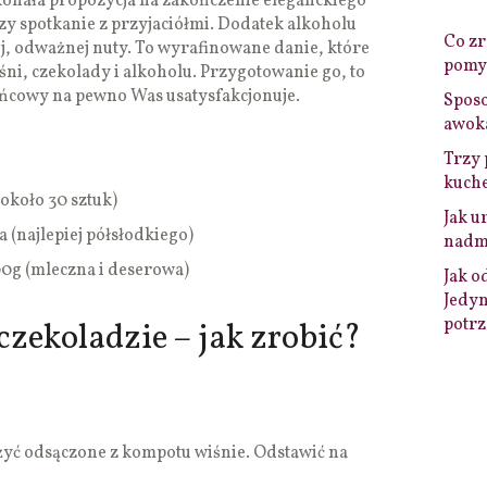
onała propozycja na zakończenie eleganckiego
zy spotkanie z przyjaciółmi. Dodatek alkoholu
Co zro
j, odważnej nuty. To wyrafinowane danie, które
pomys
śni, czekolady i alkoholu. Przygotowanie go, to
ońcowy na pewno Was usatysfakcjonuje.
Sposo
awok
Trzy 
kuche
(około 30 sztuk)
Jak u
 (najlepiej półsłodkiego)
nadmi
100g (mleczna i deserowa)
Jak o
Jedyn
potrz
czekoladzie – jak zrobić?
żyć odsączone z kompotu wiśnie. Odstawić na