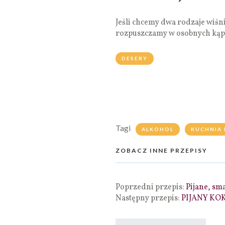
Jeśli chcemy dwa rodzaje wiśn
rozpuszczamy w osobnych kąp
DESERY
Tagi
ALKOHOL
KUCHNIA 
ZOBACZ INNE PRZEPISY
Poprzedni przepis:
Pijane, sm
Następny przepis:
PIJANY KO