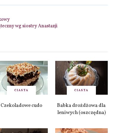
azowy
teczny wg siostry Anastazji
CIASTA
CIASTA
Czekoladowe cudo
Babka drożdżowa dla
leniwych (oszczędna)