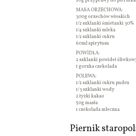
20g przyprawy do piernika
MASA ORZECHOWA:
300g orzechów włoskich
1/2 szklanki śmietanki 30%
1/4 szklanki mleka
1/2 szklanki cukru
60ml spirytusu
POWIDŁA:
2 szklanki powideł śliwko
1 gorzka czekolada
POLEWA:
1/2 szklanki cukru pudru
1/3 szklanki wody
2 łyżki kakao
50g masła
1 czekolada mleczna
Piernik staropo