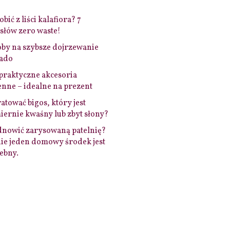
bić z liści kalafiora? 7
łów zero waste!
by na szybsze dojrzewanie
ado
praktyczne akcesoria
nne – idealne na prezent
ratować bigos, który jest
ernie kwaśny lub zbyt słony?
dnowić zarysowaną patelnię?
ie jeden domowy środek jest
ebny.