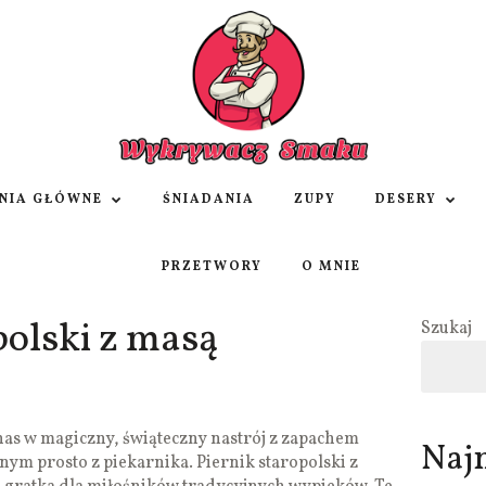
NIA GŁÓWNE
ŚNIADANIA
ZUPY
DESERY
PRZETWORY
O MNIE
polski z masą
Szukaj
 nas w magiczny, świąteczny nastrój z zapachem
Naj
m prosto z piekarnika. Piernik staropolski z