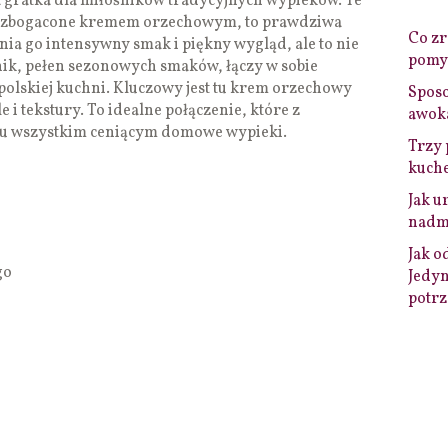
gratka dla miłośników tradycyjnych wypieków. Te
 wzbogacone kremem orzechowym, to prawdziwa
Co zro
nia go intensywny smak i piękny wygląd, ale to nie
pomys
nik, pełen sezonowych smaków, łączy w sobie
opolskiej kuchni. Kluczowy jest tu krem orzechowy
Sposo
e i tekstury. To idealne połączenie, które z
awok
tu wszystkim ceniącym domowe wypieki.
Trzy 
kuche
Jak u
nadmi
Jak o
go
Jedyn
potrz