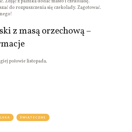
. Zdjąć z palnika dodać masło i czekoladę.
szać do rozpuszczenia się czekolady. Zagotować.
znego!
lski z masą orzechową –
rmacje
giej połowie listopada.
LSKA
ŚWIĄTECZNE