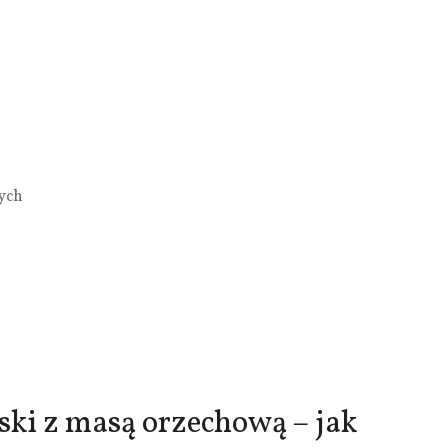
wych
lski z masą orzechową – jak