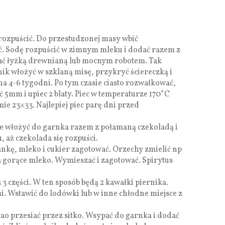
rozpuścić. Do przestudzonej masy wbić
ć. Sodę rozpuścić w zimnym mleku i dodać razem z
ać łyżką drewnianą lub mocnym robotem. Tak
k włożyć w szklaną misę, przykryć ściereczką i
na 4-6 tygodni. Po tym czasie ciasto rozwałkować,
 5mm i upiec 2 blaty. Piec w temperaturze 170*C
ie 23×33. Najlepiej piec parę dni przed
 włożyć do garnka razem z połamaną czekoladą i
aż czekolada się rozpuści.
, mleko i cukier zagotować. Orzechy zmielić np
 gorące mleko. Wymieszać i zagotować. Spirytus
 3 części. W ten sposób będą 2 kawałki piernika.
. Wstawić do lodówki lub w inne chłodne miejsce z
o przesiać przez sitko. Wsypać do garnka i dodać