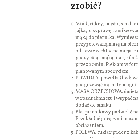
zrobić?
Miód, cukry, masło, smalec 
jajka,przyprawę i zmiksowa
mąką do piernika. Wymiesz
przygotowaną masę na pierni
odstawić w chłodne miejsce 
podsypując mąką, na grubość
przez 20min. Piekłam w form
planowanym spożyciem.
POWIDŁA: powidła śliwkowe
podgrzewać na małym ogniu, 
MASA ORZECHOWA: śmietankę
w rozdrabniaczu i wsypać na
dodać do smaku.
Blat piernikowy podzielić na
Przekładać gorącymi masami
obciążeniem.
POLEWA: cukier puder z kaka