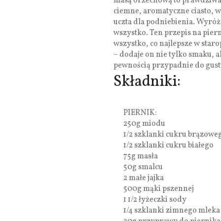
masą orzechową to prawdziwa 
ciemne, aromatyczne ciasto,
uczta dla podniebienia. Wyróż
wszystko. Ten przepis na pier
wszystko, co najlepsze w star
– dodaje on nie tylko smaku, al
pewnością przypadnie do gus
Składniki:
PIERNIK:
250g miodu
1/2 szklanki cukru brązowe
1/2 szklanki cukru białego
75g masła
50g smalcu
2 małe jajka
500g mąki pszennej
1 1/2 łyżeczki sody
1/4 szklanki zimnego mleka