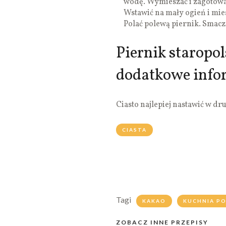
wodę. Wymieszać i zagotować
Wstawić na mały ogień i mie
Polać polewą piernik. Smac
Piernik staropo
dodatkowe info
Ciasto najlepiej nastawić w dru
CIASTA
Tagi
KAKAO
KUCHNIA PO
ZOBACZ INNE PRZEPISY