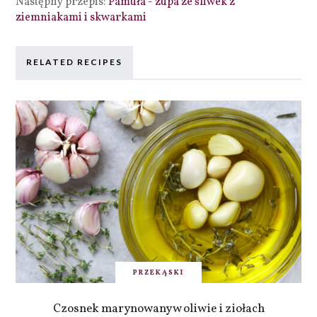
Następny przepis:
Pamuła - zupa ze śliwek z
ziemniakami i skwarkami
RELATED RECIPES
PRZEKĄSKI
Czosnek marynowany w oliwie i ziołach