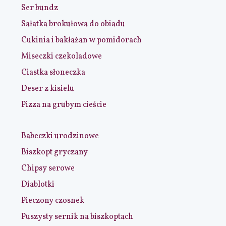
Ser bundz
Sałatka brokułowa do obiadu
Cukinia i bakłażan w pomidorach
Miseczki czekoladowe
Ciastka słoneczka
Deser z kisielu
Pizza na grubym cieście
Babeczki urodzinowe
Biszkopt gryczany
Chipsy serowe
Diablotki
Pieczony czosnek
Puszysty sernik na biszkoptach