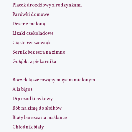
Placek drożdżowy z rodzynkami
Parówki domowe
Deser z melona
Lizaki czekoladowe
Ciasto rzeszowiak
Sernik bez sera na zimno
Gołąbki z piekarnika
Boczek faszerowany mięsem mielonym
A la bigos
Dip rzodkiewkowy
Bób na zimę do słoików
Biały barszcz na maślance
Chłodnik biały