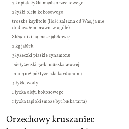
3 kopiate łyżki masła orzechowego
2 łyżki oleju kokosowego
troszke ksylitolu (ilość zależna od Was, ja nie
dodawałem prawie w ogóle)
Składniki na mase jabłkową:
2 kg jabłek
3 łyżeczki płaskie cynamonu
pół łyżeczki gałki muszkatałowej
mniej niż pół łyżeczki kardamonu
4 łyżki wody
1 łyżka oleju kokosowego
1 łyżka tapioki (może być bułka tarta)
Orzechowy kruszaniec