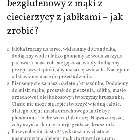
bezglutenowy z mąki z
ciecierzycy z jabłkami – jak
zrobić?
Jabłka trzemy na tarce, wkładamy do rondelka,
dodajemy wode i lekko gotujemy aż woda zaczyna
parować i masa robi się gęstsza, wtedy dodajemy
przyprawy, tapioki, aby masa się związała. Następnie
odstawiamy mase do przestudzenia.
Bierzemy się za naszą świetną kruszonke. Dodajemy
do miski mąke, proszek do pieczenia, żółtka, masło
orzechowe i olej kokosowy i tworzymy kruszonke,
Ciasto nie może się lepić i tworzyć w jedną całość,
dlatego oleju i masła orzechowego może być
plus/minus troche więcej lub mniej. Najwazniejsze,
żeby uzyskać konsystencje grubszej kruszonki.
Po wyrobeniu ciasta 2/3 wkruszamy ciasto w
nasmarowaną olejem i mąką tortownice 24cm .