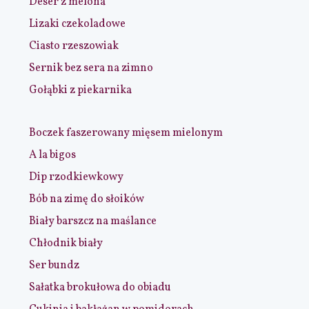
Deser z melona
Lizaki czekoladowe
Ciasto rzeszowiak
Sernik bez sera na zimno
Gołąbki z piekarnika
Boczek faszerowany mięsem mielonym
A la bigos
Dip rzodkiewkowy
Bób na zimę do słoików
Biały barszcz na maślance
Chłodnik biały
Ser bundz
Sałatka brokułowa do obiadu