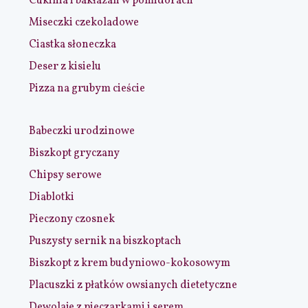
Cukinia i bakłażan w pomidorach
Miseczki czekoladowe
Ciastka słoneczka
Deser z kisielu
Pizza na grubym cieście
Babeczki urodzinowe
Biszkopt gryczany
Chipsy serowe
Diablotki
Pieczony czosnek
Puszysty sernik na biszkoptach
Biszkopt z krem budyniowo-kokosowym
Placuszki z płatków owsianych dietetyczne
Dewolaje z pieczarkami i serem