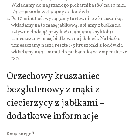
Wkładamy do nagrzanego piekarnika 180′ na 10 min.
1/3 kruszonki wkładamy do lodówki.
Po 10 minutach wyciągamy tortownice z kruszonką,
wkładamy na to masę jabłkową, ubijamy 2 białka na
sztywno dodająć przy końcu ubijania ksylitolu i
umieszczamy masę białkową na jabłkach. Na białko
umieszczamy naszą reszte 1/3 kruszonki z lodówki i
wkładamy na 30 minut do piekarnika w temperaturze
180′.
Orzechowy kruszaniec
bezglutenowy z mąki z
ciecierzycy z jabłkami –
dodatkowe informacje
Smacznego!!