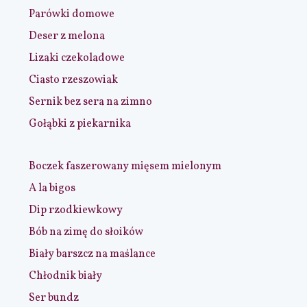
Parówki domowe
Deser z melona
Lizaki czekoladowe
Ciasto rzeszowiak
Sernik bez sera na zimno
Gołąbki z piekarnika
Boczek faszerowany mięsem mielonym
A la bigos
Dip rzodkiewkowy
Bób na zimę do słoików
Biały barszcz na maślance
Chłodnik biały
Ser bundz