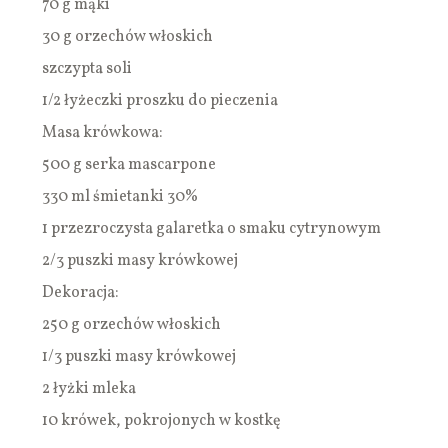
70 g mąki
30 g orzechów włoskich
szczypta soli
1/2 łyżeczki proszku do pieczenia
Masa krówkowa:
500 g serka mascarpone
330 ml śmietanki 30%
1 przezroczysta galaretka o smaku cytrynowym
2/3 puszki masy krówkowej
Dekoracja:
250 g orzechów włoskich
1/3 puszki masy krówkowej
2 łyżki mleka
10 krówek, pokrojonych w kostkę