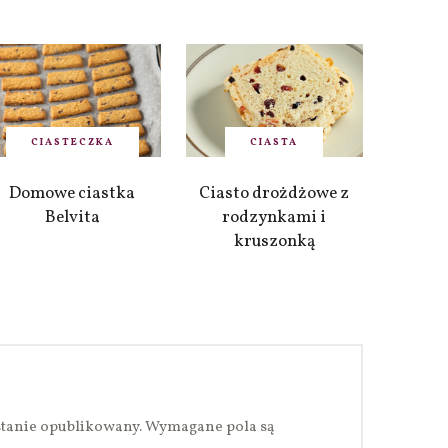
CIASTECZKA
CIASTA
Domowe ciastka
Ciasto drożdżowe z
Belvita
rodzynkami i
kruszonką
stanie opublikowany.
Wymagane pola są