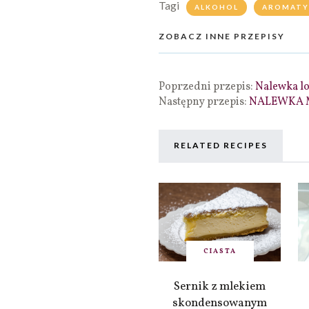
Tagi
ALKOHOL
AROMATY
ZOBACZ INNE PRZEPISY
Poprzedni przepis:
Nalewka l
Następny przepis:
NALEWKA 
RELATED RECIPES
CIASTA
Sernik z mlekiem
skondensowanym