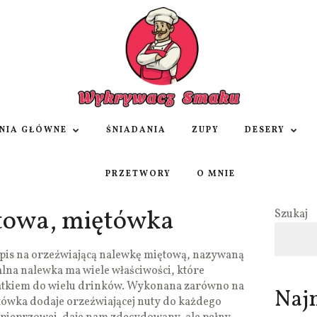
NIA GŁÓWNE
ŚNIADANIA
ZUPY
DESERY
PRZETWORY
O MNIE
towa, miętówka
Szukaj
pis na orzeźwiającą nalewkę miętową, nazywaną
lna nalewka ma wiele właściwości, które
datkiem do wielu drinków. Wykonana zarówno na
Naj
iętówka dodaje orzeźwiającej nuty do każdego