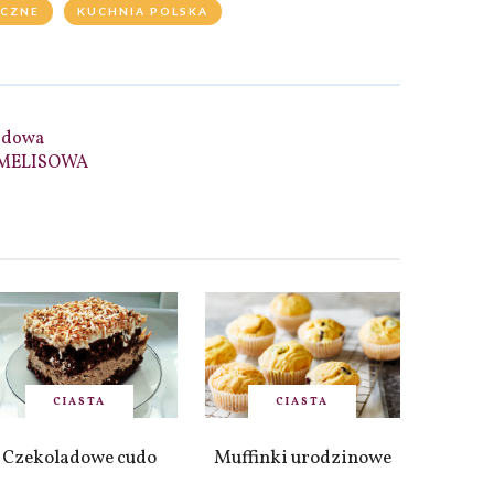
CZNE
KUCHNIA POLSKA
odowa
MELISOWA
CIASTA
CIASTA
Czekoladowe cudo
Muffinki urodzinowe