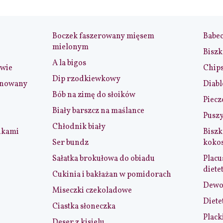
Boczek faszerowany mięsem
Babe
mielonym
Biszk
A la bigos
iwie
Chip
Dip rzodkiewkowy
ynowany
Diabl
Bób na zimę do słoików
Piecz
Biały barszcz na maślance
Puszy
Chłodnik biały
nkami
Biszk
Ser bundz
koko
Sałatka brokułowa do obiadu
Placu
diete
Cukinia i bakłażan w pomidorach
Dewol
Miseczki czekoladowe
Diete
Ciastka słoneczka
Plack
Deser z kisielu