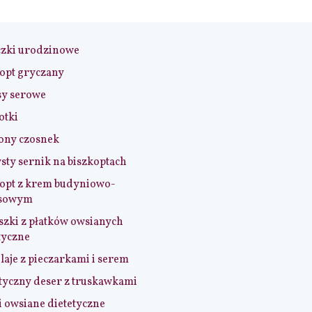
czki urodzinowe
opt gryczany
sy serowe
otki
ony czosnek
sty sernik na biszkoptach
opt z krem budyniowo-
sowym
szki z płatków owsianych
tyczne
aje z pieczarkami i serem
tyczny deser z truskawkami
i owsiane dietetyczne