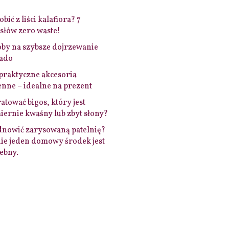
bić z liści kalafiora? 7
łów zero waste!
by na szybsze dojrzewanie
ado
praktyczne akcesoria
nne – idealne na prezent
ratować bigos, który jest
ernie kwaśny lub zbyt słony?
dnowić zarysowaną patelnię?
ie jeden domowy środek jest
ebny.