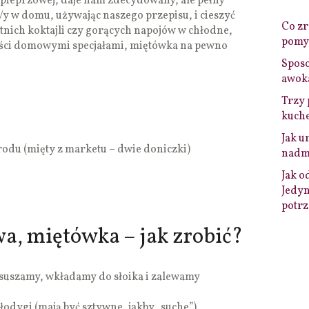
 pieprzowej, daje nam zdecydowany, ale pełny
/y w domu, używając naszego przepisu, i cieszyć
Co zro
nich koktajli czy gorących napojów w chłodne,
pomys
ości domowymi specjałami, miętówka na pewno
Sposo
awok
Trzy 
kuche
Jak u
rodu (mięty z marketu – dwie doniczki)
nadmi
Jak o
Jedyn
potrz
a, miętówka – jak zrobić?
osuszamy, wkładamy do słoika i zalewamy
odygi (mają być sztywne, jakby „suche”).