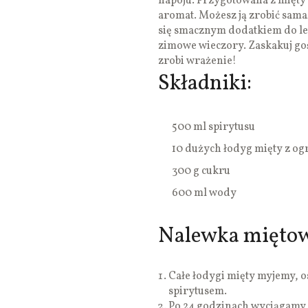
napoju. Przygotowana z mięty
aromat. Możesz ją zrobić sama
się smacznym dodatkiem do let
zimowe wieczory. Zaskakuj g
zrobi wrażenie!
Składniki:
500 ml spirytusu
10 dużych łodyg mięty z og
300 g cukru
600 ml wody
Nalewka miętow
Całe łodygi mięty myjemy, 
spirytusem.
Po 24 godzinach wyciągamy ł