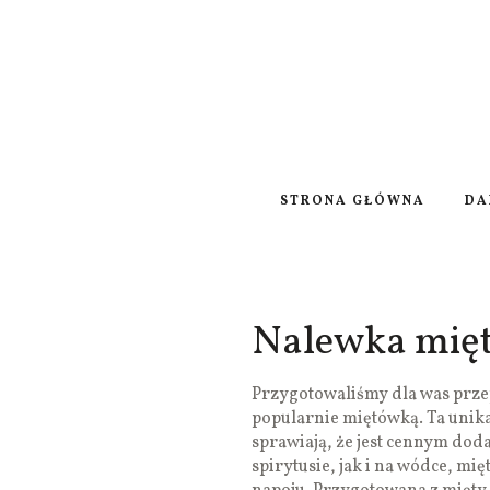
STRONA GŁÓWNA
DA
Nalewka mię
Przygotowaliśmy dla was prze
popularnie miętówką. Ta unika
sprawiają, że jest cennym do
spirytusie, jak i na wódce, m