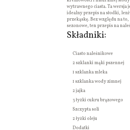
kremowości i naturalnej słod
wytrawnego ciasta. Ta wersja je
idealny przepis na słodki, l
przekąskę. Bez względu na to,
sezonowe, ten przepis na nale
Składniki:
Ciasto naleśnikowe
2 szklanki mąki pszennej
1 szklanka mleka
1 szklanka wody zimnej
2 jajka
3 łyżki cukru brązowego
Szczypta soli
2 łyżki oleju
Dodatki