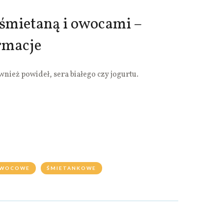
ą śmietaną i owocami –
rmacje
ież powideł, sera białego czy jogurtu.
WOCOWE
ŚMIETANKOWE