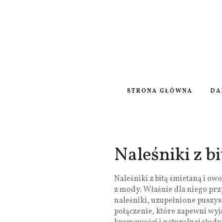
STRONA GŁÓWNA
DA
Naleśniki z b
Naleśniki z bitą śmietaną i ow
z mody. Właśnie dla niego prz
naleśniki, uzupełnione puszys
połączenie, które zapewni wyj