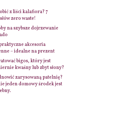
bić z liści kalafiora? 7
łów zero waste!
by na szybsze dojrzewanie
ado
praktyczne akcesoria
nne – idealne na prezent
ratować bigos, który jest
ernie kwaśny lub zbyt słony?
dnowić zarysowaną patelnię?
ie jeden domowy środek jest
ebny.