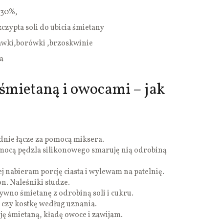
 30%,
zczypta soli do ubicia śmietany
awki,borówki ,brzoskwinie
a
 śmietaną i owocami – jak
dnie łącze za pomocą miksera.
mocą pędzla silikonowego smaruję nią odrobiną
 nabieram porcję ciasta i wylewam na patelnię.
n. Naleśniki studze.
ywno śmietanę z odrobiną soli i cukru.
y czy kostkę według uznania.
ę śmietaną, kładę owoce i zawijam.