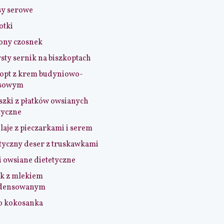
sy serowe
otki
ony czosnek
sty sernik na biszkoptach
opt z krem budyniowo-
sowym
szki z płatków owsianych
tyczne
aje z pieczarkami i serem
tyczny deser z truskawkami
i owsiane dietetyczne
k z mlekiem
densowanym
o kokosanka