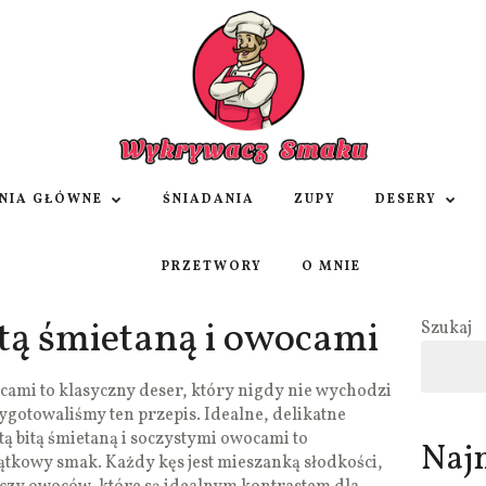
NIA GŁÓWNE
ŚNIADANIA
ZUPY
DESERY
PRZETWORY
O MNIE
itą śmietaną i owocami
Szukaj
ocami to klasyczny deser, który nigdy nie wychodzi
ygotowaliśmy ten przepis. Idealne, delikatne
tą bitą śmietaną i soczystymi owocami to
Naj
ątkowy smak. Każdy kęs jest mieszanką słodkości,