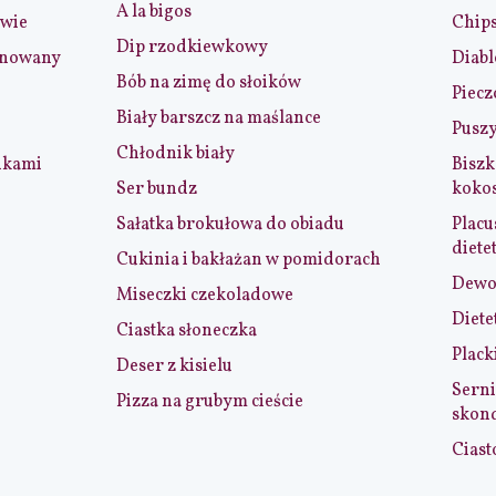
A la bigos
iwie
Chip
Dip rzodkiewkowy
ynowany
Diabl
Bób na zimę do słoików
Piecz
Biały barszcz na maślance
Puszy
Chłodnik biały
nkami
Biszk
Ser bundz
koko
Sałatka brokułowa do obiadu
Placu
diete
Cukinia i bakłażan w pomidorach
Dewol
Miseczki czekoladowe
Diete
Ciastka słoneczka
Plack
Deser z kisielu
Serni
Pizza na grubym cieście
skon
Ciast