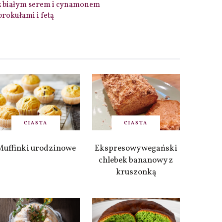
z białym serem i cynamonem
brokułami i fetą
CIASTA
CIASTA
Muffinki urodzinowe
Ekspresowy wegański
chlebek bananowy z
kruszonką