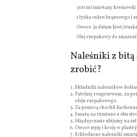
300 ml śmietany kremówki
1 łyżka cukru brązowego i s
Owoce: ja dałam kiwi,trusk
Olej rzepakowy do smażeni
Naleśniki z bitą
zrobić?
Składniki naleśników dokła
Patelnię rozgrzewam, za po
oleju rzepakowego.
Za pomocą chochli kuchennej
Smażę na rumiano z obu stro
Międzyczasie ubijamy na szt
Owoce myję i kroję w plastr
Schłodzone naleśniki smaruj