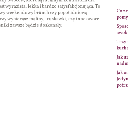
yczy owoców, które są idealnym kontrastem dla
st wyrazista, lekka i bardzo satysfakcjonująca. To
Co zro
eniwy weekendowy brunch czy popołudniową
pomys
 czy wybierasz maliny, truskawki, czy inne owoce
śniki zawsze będzie doskonały.
Sposo
awok
Trzy 
kuche
Jak u
nadmi
Jak o
Jedyn
potrz