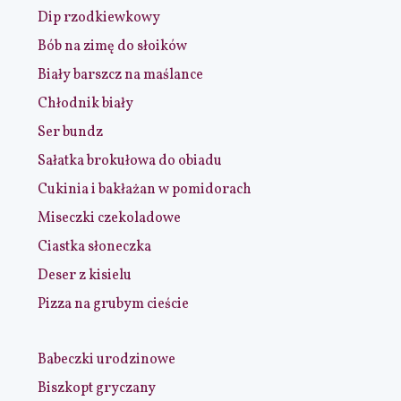
Dip rzodkiewkowy
Bób na zimę do słoików
Biały barszcz na maślance
Chłodnik biały
Ser bundz
Sałatka brokułowa do obiadu
Cukinia i bakłażan w pomidorach
Miseczki czekoladowe
Ciastka słoneczka
Deser z kisielu
Pizza na grubym cieście
Babeczki urodzinowe
Biszkopt gryczany