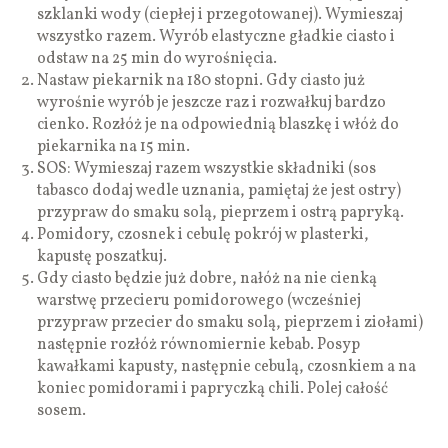
szklanki wody (ciepłej i przegotowanej). Wymieszaj
wszystko razem. Wyrób elastyczne gładkie ciasto i
odstaw na 25 min do wyrośnięcia.
Nastaw piekarnik na 180 stopni. Gdy ciasto już
wyrośnie wyrób je jeszcze raz i rozwałkuj bardzo
cienko. Rozłóż je na odpowiednią blaszkę i włóż do
piekarnika na 15 min.
SOS: Wymieszaj razem wszystkie składniki (sos
tabasco dodaj wedle uznania, pamiętaj że jest ostry)
przypraw do smaku solą, pieprzem i ostrą papryką.
Pomidory, czosnek i cebulę pokrój w plasterki,
kapustę poszatkuj.
Gdy ciasto będzie już dobre, nałóż na nie cienką
warstwę przecieru pomidorowego (wcześniej
przypraw przecier do smaku solą, pieprzem i ziołami)
następnie rozłóż równomiernie kebab. Posyp
kawałkami kapusty, następnie cebulą, czosnkiem a na
koniec pomidorami i papryczką chili. Polej całość
sosem.