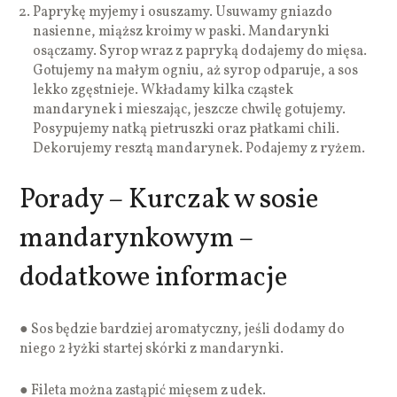
Paprykę myjemy i osuszamy. Usuwamy gniazdo
nasienne, miąższ kroimy w paski. Mandarynki
osączamy. Syrop wraz z papryką dodajemy do mięsa.
Gotujemy na małym ogniu, aż syrop odparuje, a sos
lekko zgęstnieje. Wkładamy kilka cząstek
mandarynek i mieszając, jeszcze chwilę gotujemy.
Posypujemy natką pietruszki oraz płatkami chili.
Dekorujemy resztą mandarynek. Podajemy z ryżem.
Porady – Kurczak w sosie
mandarynkowym –
dodatkowe informacje
● Sos będzie bardziej aromatyczny, jeśli dodamy do
niego 2 łyżki startej skórki z mandarynki.
● Fileta można zastąpić mięsem z udek.