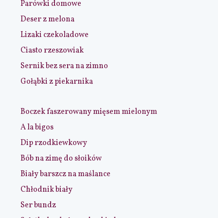
Parówki domowe
Deser z melona
Lizaki czekoladowe
Ciasto rzeszowiak
Sernik bez sera na zimno
Gołąbki z piekarnika
Boczek faszerowany mięsem mielonym
A la bigos
Dip rzodkiewkowy
Bób na zimę do słoików
Biały barszcz na maślance
Chłodnik biały
Ser bundz