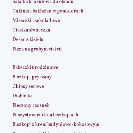
Sałatka brokułowa do obiadu
Cukinia i bakłażan w pomidorach
Miseczki czekoladowe
Ciastka słoneczka
Deser z kisielu
Pizza na grubym cieście
Babeczki urodzinowe
Biszkopt gryczany
Chipsy serowe
Diablotki
Pieczony czosnek
Puszysty sernik na biszkoptach
Biszkopt z krem budyniowo-kokosowym