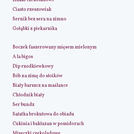
Ciasto rzeszowiak
Sernik bez sera na zimno
Gołąbki z piekarnika
Boczek faszerowany mięsem mielonym
A la bigos
Dip rzodkiewkowy
Bób na zimę do słoików
Biały barszcz na maślance
Chłodnik biały
Ser bundz
Sałatka brokułowa do obiadu
Cukinia i bakłażan w pomidorach
Miseczki czekoladowe