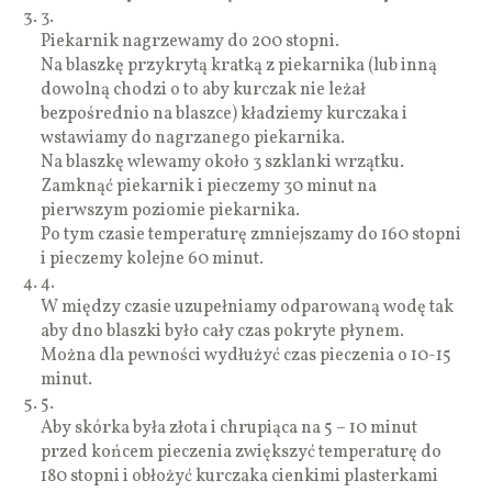
3.
Piekarnik nagrzewamy do 200 stopni.
Na blaszkę przykrytą kratką z piekarnika (lub inną
dowolną chodzi o to aby kurczak nie leżał
bezpośrednio na blaszce) kładziemy kurczaka i
wstawiamy do nagrzanego piekarnika.
Na blaszkę wlewamy około 3 szklanki wrzątku.
Zamknąć piekarnik i pieczemy 30 minut na
pierwszym poziomie piekarnika.
Po tym czasie temperaturę zmniejszamy do 160 stopni
i pieczemy kolejne 60 minut.
4.
W między czasie uzupełniamy odparowaną wodę tak
aby dno blaszki było cały czas pokryte płynem.
Można dla pewności wydłużyć czas pieczenia o 10-15
minut.
5.
Aby skórka była złota i chrupiąca na 5 – 10 minut
przed końcem pieczenia zwiększyć temperaturę do
180 stopni i obłożyć kurczaka cienkimi plasterkami