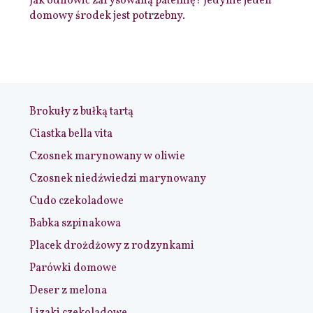
Jak odnowić zarysowaną patelnię? Jedynie jeden
domowy środek jest potrzebny.
Brokuły z bułką tartą
Ciastka bella vita
Czosnek marynowany w oliwie
Czosnek niedźwiedzi marynowany
Cudo czekoladowe
Babka szpinakowa
Placek drożdżowy z rodzynkami
Parówki domowe
Deser z melona
Lizaki czekoladowe