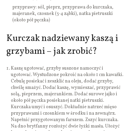
przyprawy: sól, pieprz, przyprawa do kurczaka,
majeranek, czosnek (3-4 ząbki), natka pietruszki
(około pół pęczka)
Kurczak nadziewany kaszą i
grzybami – jak zrobić?
Kaszę ugotować, grzyby suszone namoczyć i
ugotować. Wystudzone pokroić na około 1 cm kawałki.
Cebulę posiekać i zeszklić na oleju, dodać grzyby,
chwilę smażyć. Dodać kaszę, wymieszać, przyprawić
solą, pieprzem, majerankiem. Dodać surowe jajko i
około pół pęczka posiekanej natki pietruszki.
Kurczaka umyć i osuszyć. Dokładnie natrzeć mięso
przyprawami i czosnkiem w środku i na zewnątrz.
Napełnić przygotowanym farszem. Zszyć kurczaka.
Na dno brytfanny rozłożyć dwie łyżki masła. Ułożyć