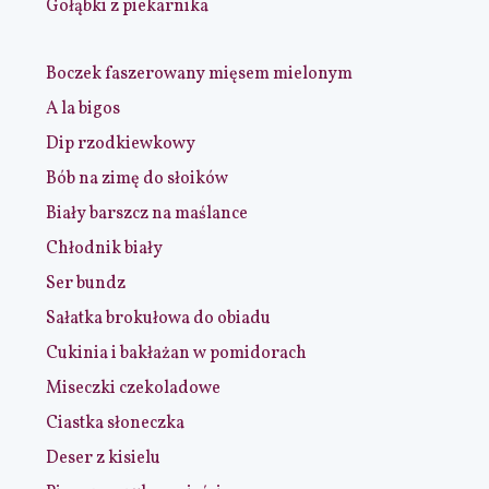
Gołąbki z piekarnika
Boczek faszerowany mięsem mielonym
A la bigos
Dip rzodkiewkowy
Bób na zimę do słoików
Biały barszcz na maślance
Chłodnik biały
Ser bundz
Sałatka brokułowa do obiadu
Cukinia i bakłażan w pomidorach
Miseczki czekoladowe
Ciastka słoneczka
Deser z kisielu