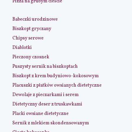
Pizza na grubym cieście
Babeczki urodzinowe
Biszkopt gryczany
Chipsy serowe
Diablotki
Pieczony czosnek
Puszysty sernik na biszkoptach
Biszkopt z krem budyniowo-kokosowym
Placuszki z płatków owsianych dietetyczne
Dewolaje z pieczarkami i serem
Dietetyczny deser z truskawkami
Placki owsiane dietetyczne
Sernik z mlekiem skondensowanym