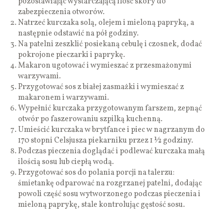
pozostawiając wystarczającą ilość skóry do
zabezpieczenia otworów.
Natrzeć kurczaka solą, olejem i mieloną papryką, a
następnie odstawić na pół godziny.
Na patelni zeszklić posiekaną cebulę i czosnek, dodać
pokrojone pieczarki i paprykę.
Makaron ugotować i wymieszać z przesmażonymi
warzywami.
Przygotować sos z białej zasmażki i wymieszać z
makaronem i warzywami.
Wypełnić kurczaka przygotowanym farszem, zepnąć
otwór po faszerowaniu szpilką kuchenną.
Umieścić kurczaka w brytfance i piec w nagrzanym do
170 stopni Celsjusza piekarniku przez 1 ½ godziny.
Podczas pieczenia doglądać i podlewać kurczaka małą
ilością sosu lub ciepłą wodą.
Przygotować sos do polania porcji na talerzu:
śmietankę odparować na rozgrzanej patelni, dodając
powoli część sosu wytworzonego podczas pieczenia i
mieloną paprykę, stale kontrolując gęstość sosu.