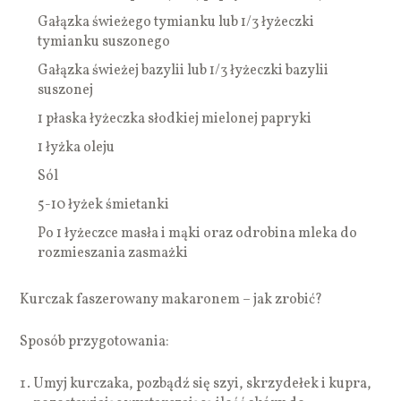
Gałązka świeżego tymianku lub 1/3 łyżeczki
tymianku suszonego
Gałązka świeżej bazylii lub 1/3 łyżeczki bazylii
suszonej
1 płaska łyżeczka słodkiej mielonej papryki
1 łyżka oleju
Sól
5-10 łyżek śmietanki
Po 1 łyżeczce masła i mąki oraz odrobina mleka do
rozmieszania zasmażki
Kurczak faszerowany makaronem – jak zrobić?
Sposób przygotowania:
Umyj kurczaka, pozbądź się szyi, skrzydełek i kupra,