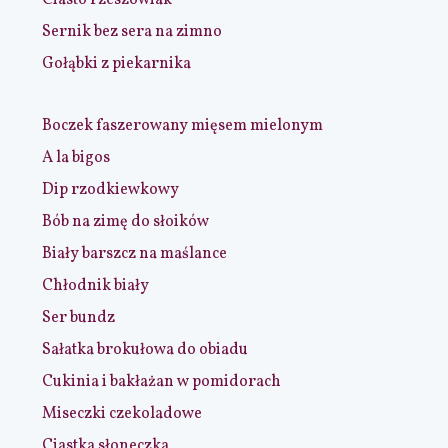
Sernik bez sera na zimno
Gołąbki z piekarnika
Boczek faszerowany mięsem mielonym
A la bigos
Dip rzodkiewkowy
Bób na zimę do słoików
Biały barszcz na maślance
Chłodnik biały
Ser bundz
Sałatka brokułowa do obiadu
Cukinia i bakłażan w pomidorach
Miseczki czekoladowe
Ciastka słoneczka