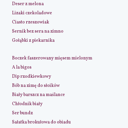
Deser z melona
Lizaki czekoladowe
Ciasto rzeszowiak
Sernik bez sera na zimno
Gołąbki z piekarnika
Boczek faszerowany mięsem mielonym
A la bigos
Dip rzodkiewkowy
Bób na zimę do słoików
Biały barszcz na maślance
Chłodnik biały
Ser bundz
Sałatka brokułowa do obiadu