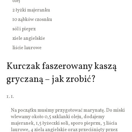
olej
2 łyżki majeranku
10 ząbków czosnku
sól i pieprz
ziele angielskie
liście laurowe
Kurczak faszerowany kaszą
gryczaną – jak zrobić?
1.
Na początku musimy przygotować marynatę. Do miski
wlewamy około 0,5 szklanki oleju, dodajemy
majeranek, 1,5 łyżeczki soli, sporo pieprzu, 3 liścia
laurowe, 4 ziela angielskie oraz przeciśnięty przez