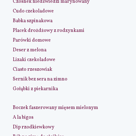
Czosnek niedźwiedzi marynowany
Cudo czekoladowe
Babka szpinakowa
Placek drożdżowy z rodzynkami
Parówki domowe
Deser z melona
Lizaki czekoladowe
Ciasto rzeszowiak
Sernik bez sera na zimno
Gołąbki z piekarnika
Boczek faszerowany mięsem mielonym
A la bigos
Dip rzodkiewkowy