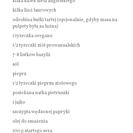
kilka kulek ziela angielskiego
kilka liści laurowych
odrobina bułki tartej (opcjonalnie, gdyby masa na
pulpety była za luźna)
1 łyżeczka oregano
1/2 łyżeczki ziół prowansalskich
7-8 listków bazylii
sól
pieprz
1/2 łyżeczki pieprzu ziołowego
posiekana natka pietruszki
1 jajko
szczypta wędzonej papryki
olej do smażenia
100 g startego sera