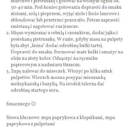
marchew i pietruszkę i gotować na wolnym ogniu ok.
30-40 min. Pod koniec gotowania doprawić do smaku
ziołami, solą i pieprzem, wyjąć ziele i liście laurowe i
zblendować lub przetrzeć przez sito. Potem zaprawić
śmietaną i zagotować raz jeszcze.
Mięso wymieszać z cebulą i czosnkiem, dodać jajko i
posiekaną pietruszkę. W razie, gdyby masa na pulpety
była zbyt „luźna” dodać odrobinę bułki tartej.
Doprawić do smaku. Formować małe kulki i smażyć na
oleju na złoty kolor. Odsączyć na ręczniku
papierowym z nadmiaru tłuszczu.
Zupę nalewać do miseczek. Włożyć po kilka sztuk
pulpetów. Wierzch można posypać mieszanką
meksykańską i bazylią. Na środek talerza dać
odrobinę startego sera.
Smacznego 🙂
Słowa kluczowe: zupa paprykowa z klopsikami, zupa
paprykowa z pulpetami