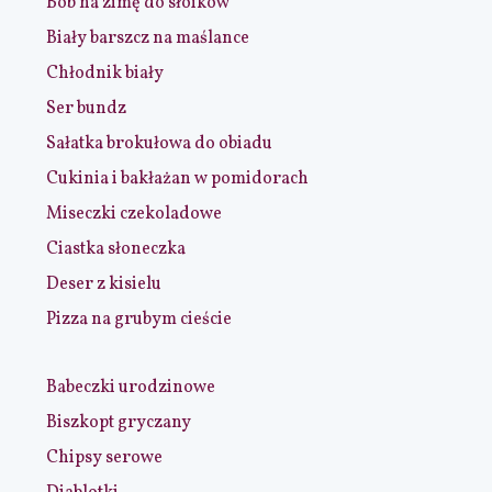
Bób na zimę do słoików
Biały barszcz na maślance
Chłodnik biały
Ser bundz
Sałatka brokułowa do obiadu
Cukinia i bakłażan w pomidorach
Miseczki czekoladowe
Ciastka słoneczka
Deser z kisielu
Pizza na grubym cieście
Babeczki urodzinowe
Biszkopt gryczany
Chipsy serowe