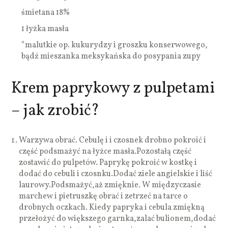
śmietana 18%
1 łyżka masła
*malutkie op. kukurydzy i groszku konserwowego,
bądź mieszanka meksykańska do posypania zupy
Krem paprykowy z pulpetami
– jak zrobić?
Warzywa obrać. Cebulę i i czosnek drobno pokroić i
część podsmażyć na łyżce masła.Pozostałą część
zostawić do pulpetów. Paprykę pokroić w kostkę i
dodać do cebuli i czosnku.Dodać ziele angielskie i liść
laurowy.Podsmażyć,aż zmięknie. W międzyczasie
marchew i pietruszkę obrać i zetrzeć na tarce o
drobnych oczkach. Kiedy papryka i cebula zmiękną
przełożyć do większego garnka,zalać bulionem,dodać